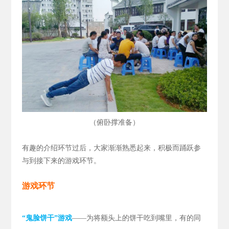
（
）
俯卧撑准备
有趣的介绍环节过后，大家渐渐熟悉起来，积极而踊跃参
与到接下来的游戏环节。
游戏环节
“鬼脸饼干”游戏
——为将额头上的饼干吃到嘴里，有的同