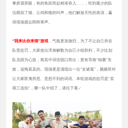
事挤眉弄眼，有的鱼跃而起精准吞入……，吃到最少的队
伍模拟了猫、公鸡和狼的叫声，他们解放天性的表演，赢
得现场观众阵阵掌声。
“我来比你来猜”游戏
，气氛更加激烈，为了不让自己所在
队受惩罚，大家使出浑身解数为自己小组胜利，不少比划
队员因为心急，将其中词语脱口而出；更有导致“锦囊”失
效，追悔莫及的。现场更是涌现出一位“女诸葛”，频频答对
让大家匪夷所思、意想不到的词语。本轮游戏的惩罚是“卖
萌三连拍”，哪一队中招了，请往下看↙