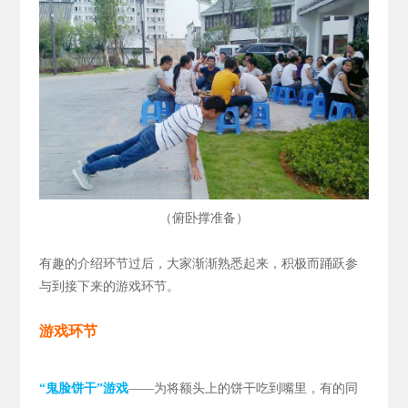
（
）
俯卧撑准备
有趣的介绍环节过后，大家渐渐熟悉起来，积极而踊跃参
与到接下来的游戏环节。
游戏环节
“鬼脸饼干”游戏
——为将额头上的饼干吃到嘴里，有的同