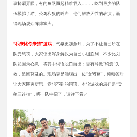
事挤眉弄眼，有的鱼跃而起精准吞入……，吃到最少的队
伍模拟了猫、公鸡和狼的叫声，他们解放天性的表演，赢
得现场观众阵阵掌声。
“我来比你来猜”游戏
，气氛更加激烈，为了不让自己所在
队受惩罚，大家使出浑身解数为自己小组胜利，不少比划
队员因为心急，将其中词语脱口而出；更有导致“锦囊”失
效，追悔莫及的。现场更是涌现出一位“女诸葛”，频频答对
让大家匪夷所思、意想不到的词语。本轮游戏的惩罚是“卖
萌三连拍”，哪一队中招了，请往下看↙