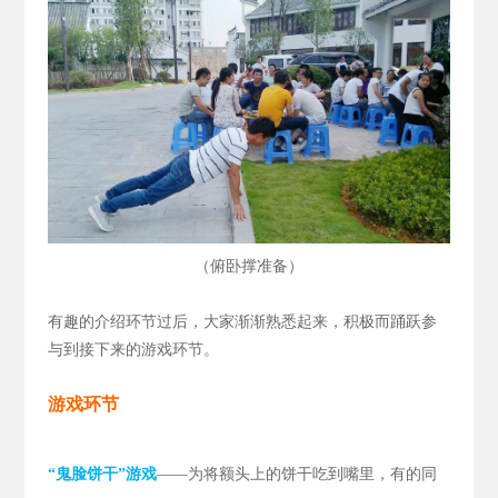
（
）
俯卧撑准备
有趣的介绍环节过后，大家渐渐熟悉起来，积极而踊跃参
与到接下来的游戏环节。
游戏环节
“鬼脸饼干”游戏
——为将额头上的饼干吃到嘴里，有的同