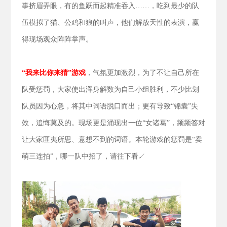
事挤眉弄眼，有的鱼跃而起精准吞入……，吃到最少的队
伍模拟了猫、公鸡和狼的叫声，他们解放天性的表演，赢
得现场观众阵阵掌声。
“我来比你来猜”游戏
，气氛更加激烈，为了不让自己所在
队受惩罚，大家使出浑身解数为自己小组胜利，不少比划
队员因为心急，将其中词语脱口而出；更有导致“锦囊”失
效，追悔莫及的。现场更是涌现出一位“女诸葛”，频频答对
让大家匪夷所思、意想不到的词语。本轮游戏的惩罚是“卖
萌三连拍”，哪一队中招了，请往下看↙