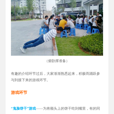
（
）
俯卧撑准备
有趣的介绍环节过后，大家渐渐熟悉起来，积极而踊跃参
与到接下来的游戏环节。
游戏环节
“鬼脸饼干”游戏
——为将额头上的饼干吃到嘴里，有的同