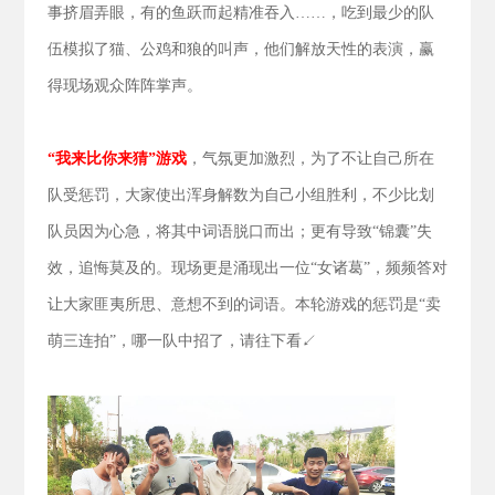
事挤眉弄眼，有的鱼跃而起精准吞入……，吃到最少的队
伍模拟了猫、公鸡和狼的叫声，他们解放天性的表演，赢
得现场观众阵阵掌声。
“我来比你来猜”游戏
，气氛更加激烈，为了不让自己所在
队受惩罚，大家使出浑身解数为自己小组胜利，不少比划
队员因为心急，将其中词语脱口而出；更有导致“锦囊”失
效，追悔莫及的。现场更是涌现出一位“女诸葛”，频频答对
让大家匪夷所思、意想不到的词语。本轮游戏的惩罚是“卖
萌三连拍”，哪一队中招了，请往下看↙