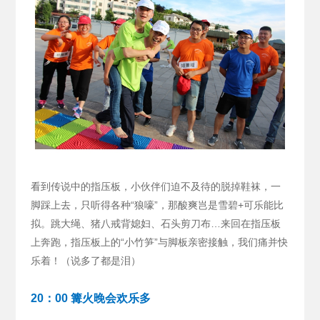
看到传说中的指压板，小伙伴们迫不及待的脱掉鞋袜，一
脚踩上去，只听得各种“狼嚎”，那酸爽岂是雪碧+可乐能比
拟。跳大绳、猪八戒背媳妇、石头剪刀布…来回在指压板
上奔跑，指压板上的“小竹笋”与脚板亲密接触，我们痛并快
乐着！（说多了都是泪）
20：00 篝火晚会欢乐多