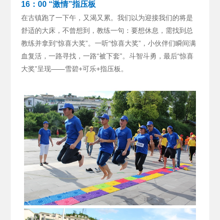
16：00 “激情”指压板
在古镇跑了一下午，又渴又累。我们以为迎接我们的将是
舒适的大床，不曾想到，教练一句：要想休息，需找到总
教练并拿到“惊喜大奖”。
一听“惊喜大奖”，小伙伴们瞬间满
血复活，一路寻找，一路“被下套”。斗智斗勇，最后“惊喜
大奖”呈现——雪碧+可乐+指压板。