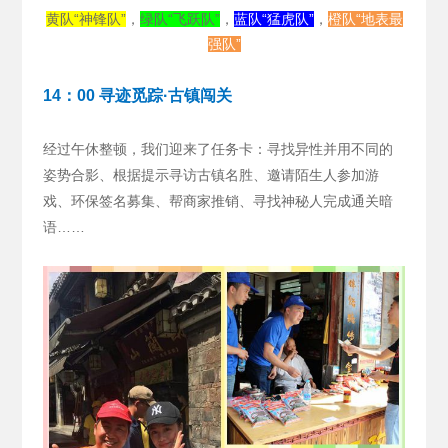
黄队“神锋队”
，
绿队“飞跃队”
，
蓝队“猛虎队”
，
橙队“地表最
强队”
14：00 寻迹觅踪·古镇闯关
经过午休整顿，我们迎来了任务卡：寻找异性并用不同的
姿势合影、根据提示寻访古镇名胜、邀请陌生人参加游
戏、环保签名募集、帮商家推销、寻找神秘人完成通关暗
语……