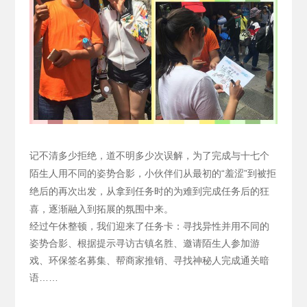
记不清多少拒绝，道不明多少次误解，为了完成与十七个
陌生人用不同的姿势合影，小伙伴们从最初的“羞涩”到被拒
绝后的再次出发，从拿到任务时的为难到完成任务后的狂
喜，逐渐融入到拓展的氛围中来。
经过午休整顿，我们迎来了任务卡：寻找异性并用不同的
姿势合影、根据提示寻访古镇名胜、邀请陌生人参加游
戏、环保签名募集、帮商家推销、寻找神秘人完成通关暗
语……