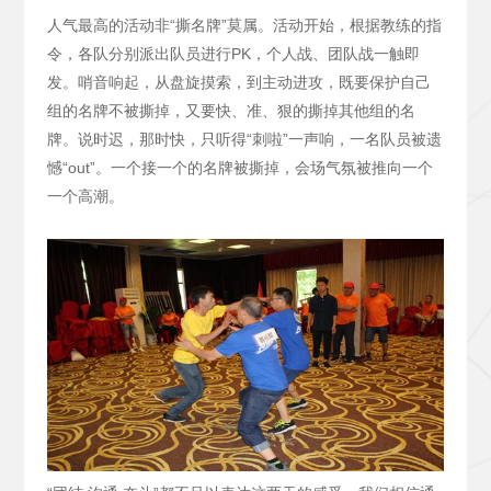
人气最高的活动非“撕名牌”莫属。活动开始，根据教练的指
令，各队分别派出队员进行PK，个人战、团队战一触即
发。哨音响起，从盘旋摸索，到主动进攻，既要保护自己
组的名牌不被撕掉，又要快、准、狠的撕掉其他组的名
牌。说时迟，那时快，只听得“刺啦”一声响，一名队员被遗
憾“out”。一个接一个的名牌被撕掉，会场气氛被推向一个
一个高潮。