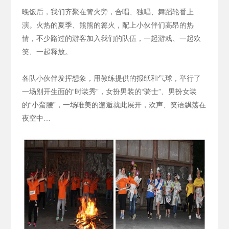
晚饭后，我们齐聚在篝火旁，合唱、独唱、舞蹈轮番上
演。火热的夏季、熊熊的篝火，配上小伙伴们高昂的热
情，不少路过的游客加入我们的队伍，一起游戏、一起欢
笑、一起释放。
各队小伙伴发挥想象，用教练提供的报纸和气球，举行了
一场别开生面的“时装秀”，女扮男装的“骑士”、男扮女装
的“小蛮腰”，一场唯美的邂逅就此展开，欢声、笑语飘荡在
夜空中…