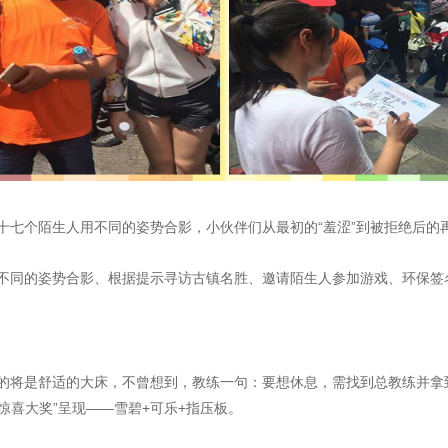
十七个陌生人用不同的姿势合影，小伙伴们从最初的“羞涩”到被拒绝后的
不同的姿势合影、根据提示寻访古镇名胜、邀请陌生人参加游戏、环保签
的将是舒适的大床，不曾想到，教练一句：要想休息，需找到总教练并拿到
惊喜大奖”呈现——雪碧+可乐+指压板。