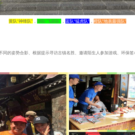
黄队“神锋队”
，
绿队“飞跃队”
，
蓝队“猛虎队”
，
橙队“地表最强队”
不同的姿势合影、根据提示寻访古镇名胜、邀请陌生人参加游戏、环保签