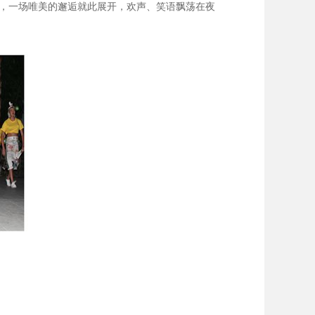
”，一场唯美的邂逅就此展开，欢声、笑语飘荡在夜