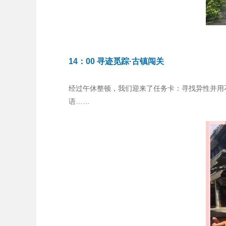
14：00 寻迹觅踪·古镇闯关
经过午休整顿，我们迎来了任务卡：寻找异性并用
语……