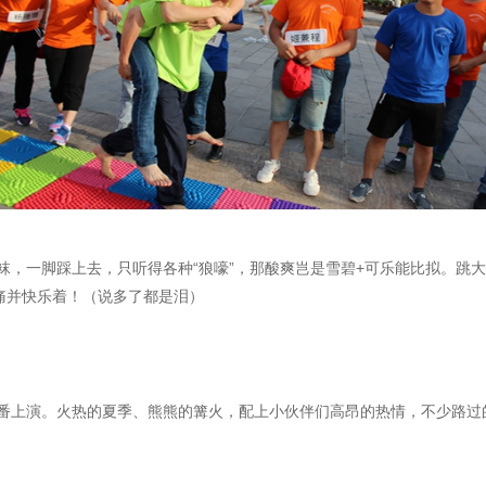
袜，一脚踩上去，只听得各种“狼嚎”，那酸爽岂是雪碧+可乐能比拟。跳
痛并快乐着！（说多了都是泪）
番上演。火热的夏季、熊熊的篝火，配上小伙伴们高昂的热情，不少路过