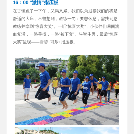
16：00 “激情”指压板
在古镇跑了一下午，又渴又累。我们以为迎接我们的将是
舒适的大床，不曾想到，教练一句：要想休息，需找到总
教练并拿到“惊喜大奖”。
一听“惊喜大奖”，小伙伴们瞬间满
血复活，一路寻找，一路“被下套”。斗智斗勇，最后“惊喜
大奖”呈现——雪碧+可乐+指压板。