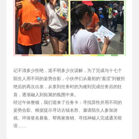
记不清多少拒绝，道不明多少次误解，为了完成与十七个
陌生人用不同的姿势合影，小伙伴们从最初的“羞涩”到被拒
绝后的再次出发，从拿到任务时的为难到完成任务后的狂
喜，逐渐融入到拓展的氛围中来。
经过午休整顿，我们迎来了任务卡：寻找异性并用不同的
姿势合影、根据提示寻访古镇名胜、邀请陌生人参加游
戏、环保签名募集、帮商家推销、寻找神秘人完成通关暗
语……