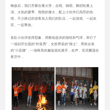
晚饭后，我们齐聚在篝火旁，合唱、独唱、舞蹈轮番上
演。火热的夏季、熊熊的篝火，配上小伙伴们高昂的热
情，不少路过的游客加入我们的队伍，一起游戏、一起欢
笑、一起释放。
各队小伙伴发挥想象，用教练提供的报纸和气球，举行了
一场别开生面的“时装秀”，女扮男装的“骑士”、男扮女装
的“小蛮腰”，一场唯美的邂逅就此展开，欢声、笑语飘荡在
夜空中…