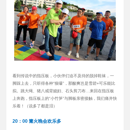
看到传说中的指压板，小伙伴们迫不及待的脱掉鞋袜，一
脚踩上去，只听得各种“狼嚎”，那酸爽岂是雪碧+可乐能比
拟。跳大绳、猪八戒背媳妇、石头剪刀布…来回在指压板
上奔跑，指压板上的“小竹笋”与脚板亲密接触，我们痛并快
乐着！（说多了都是泪）
20：00 篝火晚会欢乐多