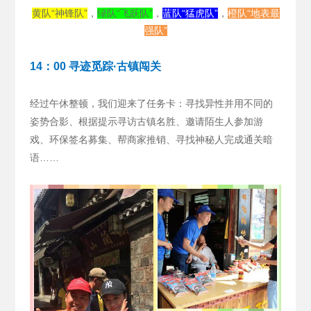
黄队“神锋队”
，
绿队“飞跃队”
，
蓝队“猛虎队”
，
橙队“地表最
强队”
14：00 寻迹觅踪·古镇闯关
经过午休整顿，我们迎来了任务卡：寻找异性并用不同的
姿势合影、根据提示寻访古镇名胜、邀请陌生人参加游
戏、环保签名募集、帮商家推销、寻找神秘人完成通关暗
语……