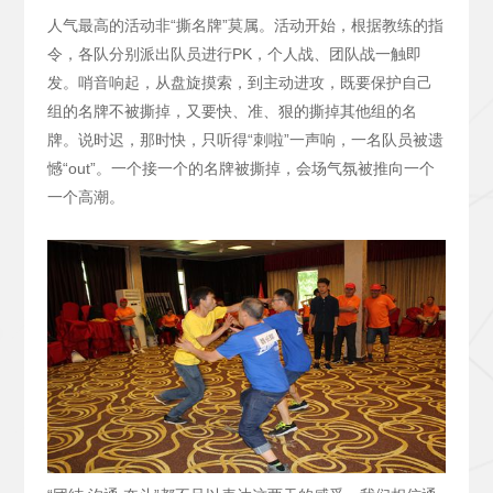
人气最高的活动非“撕名牌”莫属。活动开始，根据教练的指
令，各队分别派出队员进行PK，个人战、团队战一触即
发。哨音响起，从盘旋摸索，到主动进攻，既要保护自己
组的名牌不被撕掉，又要快、准、狠的撕掉其他组的名
牌。说时迟，那时快，只听得“刺啦”一声响，一名队员被遗
憾“out”。一个接一个的名牌被撕掉，会场气氛被推向一个
一个高潮。