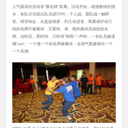
人气最高的活动非“撕名牌”莫属。活动开始，根据教练的指
令，各队分别派出队员进行PK，个人战、团队战一触即
发。哨音响起，从盘旋摸索，到主动进攻，既要保护自己
组的名牌不被撕掉，又要快、准、狠的撕掉其他组的名
牌。说时迟，那时快，只听得“刺啦”一声响，一名队员被遗
憾“out”。一个接一个的名牌被撕掉，会场气氛被推向一个
一个高潮。