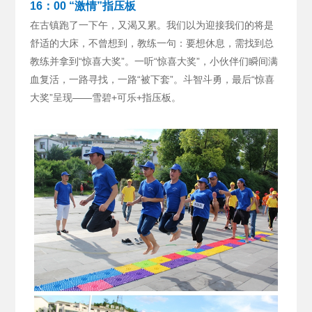
16：00 “激情”指压板
在古镇跑了一下午，又渴又累。我们以为迎接我们的将是
舒适的大床，不曾想到，教练一句：要想休息，需找到总
教练并拿到“惊喜大奖”。
一听“惊喜大奖”，小伙伴们瞬间满
血复活，一路寻找，一路“被下套”。斗智斗勇，最后“惊喜
大奖”呈现——雪碧+可乐+指压板。