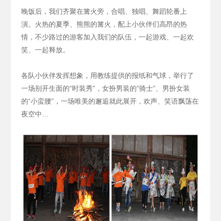
晚饭后，我们齐聚在篝火旁，合唱、独唱、舞蹈轮番上
演。火热的夏季、熊熊的篝火，配上小伙伴们高昂的热
情，不少路过的游客加入我们的队伍，一起游戏、一起欢
笑、一起释放。
各队小伙伴发挥想象，用教练提供的报纸和气球，举行了
一场别开生面的“时装秀”，女扮男装的“骑士”、男扮女装
的“小蛮腰”，一场唯美的邂逅就此展开，欢声、笑语飘荡在
夜空中…