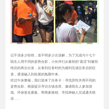
记不清多少拒绝，道不明多少次误解，为了完成与十七个
陌生人用不同的姿势合影，小伙伴们从最初的“羞涩”到被拒
绝后的再次出发，从拿到任务时的为难到完成任务后的狂
喜，逐渐融入到拓展的氛围中来。
经过午休整顿，我们迎来了任务卡：寻找异性并用不同的
姿势合影、根据提示寻访古镇名胜、邀请陌生人参加游
戏、环保签名募集、帮商家推销、寻找神秘人完成通关暗
语……