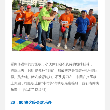
看到传说中的指压板，小伙伴们迫不及待的脱掉鞋袜，一
脚踩上去，只听得各种“狼嚎”，那酸爽岂是雪碧+可乐能比
拟。跳大绳、猪八戒背媳妇、石头剪刀布…来回在指压板
上奔跑，指压板上的“小竹笋”与脚板亲密接触，我们痛并快
乐着！（说多了都是泪）
20：00 篝火晚会欢乐多