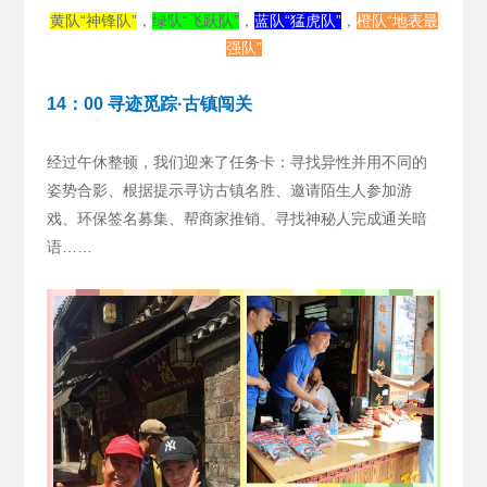
黄队“神锋队”
，
绿队“飞跃队”
，
蓝队“猛虎队”
，
橙队“地表最
强队”
14：00 寻迹觅踪·古镇闯关
经过午休整顿，我们迎来了任务卡：寻找异性并用不同的
姿势合影、根据提示寻访古镇名胜、邀请陌生人参加游
戏、环保签名募集、帮商家推销、寻找神秘人完成通关暗
语……