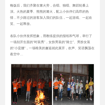
晚饭后，我们齐聚在篝火旁，合唱、独唱、舞蹈轮番上
演。火热的夏季、熊熊的篝火，配上小伙伴们高昂的热
情，不少路过的游客加入我们的队伍，一起游戏、一起欢
笑、一起释放。
各队小伙伴发挥想象，用教练提供的报纸和气球，举行了
一场别开生面的“时装秀”，女扮男装的“骑士”、男扮女装
的“小蛮腰”，一场唯美的邂逅就此展开，欢声、笑语飘荡在
夜空中…