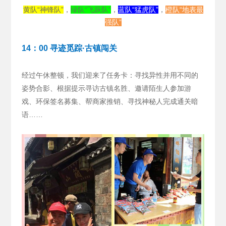
黄队“神锋队”
，
绿队“飞跃队”
，
蓝队“猛虎队”
，
橙队“地表最
强队”
14：00 寻迹觅踪·古镇闯关
经过午休整顿，我们迎来了任务卡：寻找异性并用不同的
姿势合影、根据提示寻访古镇名胜、邀请陌生人参加游
戏、环保签名募集、帮商家推销、寻找神秘人完成通关暗
语……