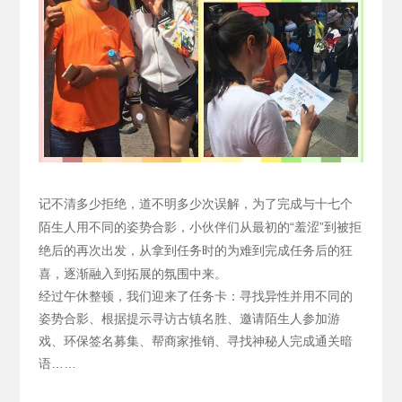
记不清多少拒绝，道不明多少次误解，为了完成与十七个
陌生人用不同的姿势合影，小伙伴们从最初的“羞涩”到被拒
绝后的再次出发，从拿到任务时的为难到完成任务后的狂
喜，逐渐融入到拓展的氛围中来。
经过午休整顿，我们迎来了任务卡：寻找异性并用不同的
姿势合影、根据提示寻访古镇名胜、邀请陌生人参加游
戏、环保签名募集、帮商家推销、寻找神秘人完成通关暗
语……