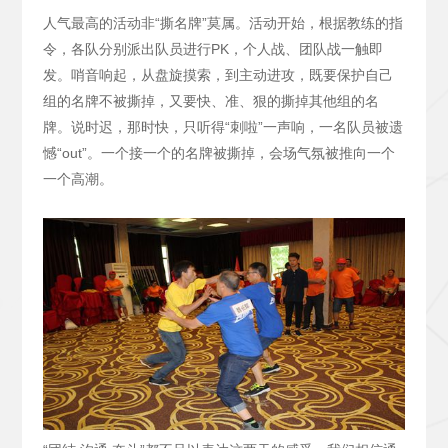
人气最高的活动非“撕名牌”莫属。活动开始，根据教练的指
令，各队分别派出队员进行PK，个人战、团队战一触即
发。哨音响起，从盘旋摸索，到主动进攻，既要保护自己
组的名牌不被撕掉，又要快、准、狠的撕掉其他组的名
牌。说时迟，那时快，只听得“刺啦”一声响，一名队员被遗
憾“out”。一个接一个的名牌被撕掉，会场气氛被推向一个
一个高潮。