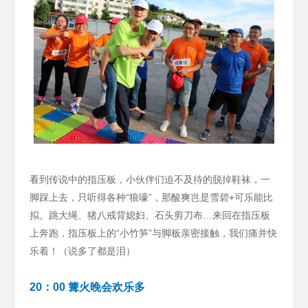
看到传说中的指压板，小伙伴们迫不及待的脱掉鞋袜，一
脚踩上去，只听得各种“狼嚎”，那酸爽岂是雪碧+可乐能比
拟。跳大绳、猪八戒背媳妇、石头剪刀布…来回在指压板
上奔跑，指压板上的“小竹笋”与脚板亲密接触，我们痛并快
乐着！（说多了都是泪）
20：00 篝火晚会欢乐多