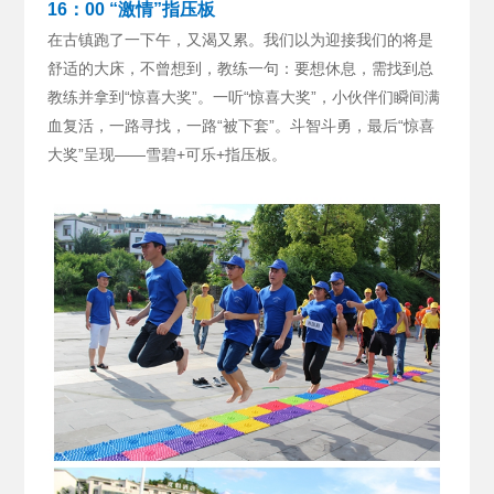
16：00 “激情”指压板
在古镇跑了一下午，又渴又累。我们以为迎接我们的将是
舒适的大床，不曾想到，教练一句：要想休息，需找到总
教练并拿到“惊喜大奖”。
一听“惊喜大奖”，小伙伴们瞬间满
血复活，一路寻找，一路“被下套”。斗智斗勇，最后“惊喜
大奖”呈现——雪碧+可乐+指压板。