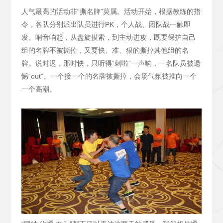
人气最高的活动非“撕名牌”莫属。活动开始，根据教练的指
令，各队分别派出队员进行PK，个人战、团队战一触即
发。哨音响起，从盘旋摸索，到主动进攻，既要保护自己
组的名牌不被撕掉，又要快、准、狠的撕掉其他组的名
牌。说时迟，那时快，只听得“刺啦”一声响，一名队员被遗
憾“out”。一个接一个的名牌被撕掉，会场气氛被推向一个
一个高潮。