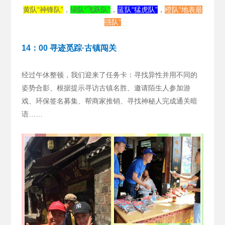
黄队“神锋队”
，
绿队“飞跃队”
，
蓝队“猛虎队”
，
橙队“地表最
强队”
14：00 寻迹觅踪·古镇闯关
经过午休整顿，我们迎来了任务卡：寻找异性并用不同的
姿势合影、根据提示寻访古镇名胜、邀请陌生人参加游
戏、环保签名募集、帮商家推销、寻找神秘人完成通关暗
语……