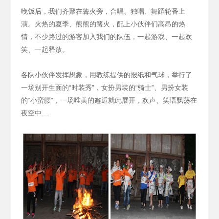
晚饭后，我们齐聚在篝火旁，合唱、独唱、舞蹈轮番上
演。火热的夏季、熊熊的篝火，配上小伙伴们高昂的热
情，不少路过的游客加入我们的队伍，一起游戏、一起欢
笑、一起释放。
各队小伙伴发挥想象，用教练提供的报纸和气球，举行了
一场别开生面的“时装秀”，女扮男装的“骑士”、男扮女装
的“小蛮腰”，一场唯美的邂逅就此展开，欢声、笑语飘荡在
夜空中…