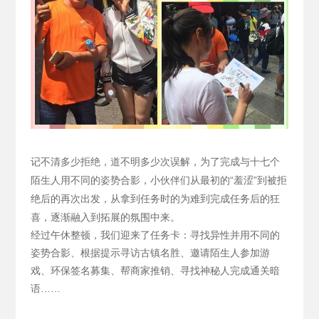
记不清多少拒绝，道不明多少次误解，为了完成与十七个
陌生人用不同的姿势合影，小伙伴们从最初的“羞涩”到被拒
绝后的再次出发，从拿到任务时的为难到完成任务后的狂
喜，逐渐融入到拓展的氛围中来。
经过午休整顿，我们迎来了任务卡：寻找异性并用不同的
姿势合影、根据提示寻访古镇名胜、邀请陌生人参加游
戏、环保签名募集、帮商家推销、寻找神秘人完成通关暗
语……