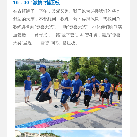
16：00 “激情”指压板
在古镇跑了一下午，又渴又累。我们以为迎接我们的将是
舒适的大床，不曾想到，教练一句：要想休息，需找到总
教练并拿到“惊喜大奖”。
一听“惊喜大奖”，小伙伴们瞬间满
血复活，一路寻找，一路“被下套”。斗智斗勇，最后“惊喜
大奖”呈现——雪碧+可乐+指压板。