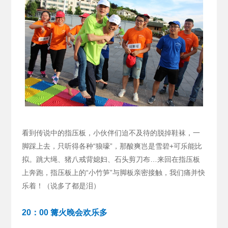
看到传说中的指压板，小伙伴们迫不及待的脱掉鞋袜，一
脚踩上去，只听得各种“狼嚎”，那酸爽岂是雪碧+可乐能比
拟。跳大绳、猪八戒背媳妇、石头剪刀布…来回在指压板
上奔跑，指压板上的“小竹笋”与脚板亲密接触，我们痛并快
乐着！（说多了都是泪）
20：00 篝火晚会欢乐多