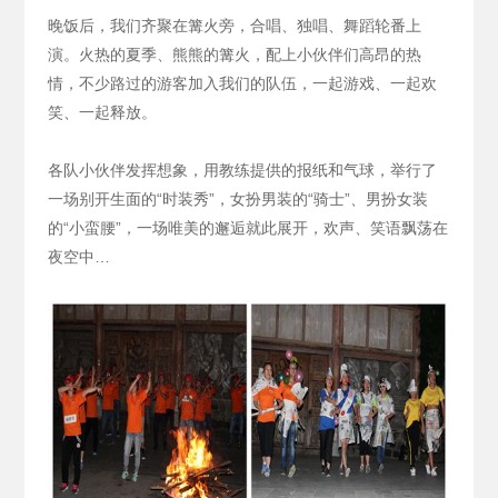
晚饭后，我们齐聚在篝火旁，合唱、独唱、舞蹈轮番上
演。火热的夏季、熊熊的篝火，配上小伙伴们高昂的热
情，不少路过的游客加入我们的队伍，一起游戏、一起欢
笑、一起释放。
各队小伙伴发挥想象，用教练提供的报纸和气球，举行了
一场别开生面的“时装秀”，女扮男装的“骑士”、男扮女装
的“小蛮腰”，一场唯美的邂逅就此展开，欢声、笑语飘荡在
夜空中…