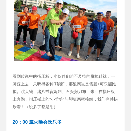
看到传说中的指压板，小伙伴们迫不及待的脱掉鞋袜，一
脚踩上去，只听得各种“狼嚎”，那酸爽岂是雪碧+可乐能比
拟。跳大绳、猪八戒背媳妇、石头剪刀布…来回在指压板
上奔跑，指压板上的“小竹笋”与脚板亲密接触，我们痛并快
乐着！（说多了都是泪）
20：00 篝火晚会欢乐多