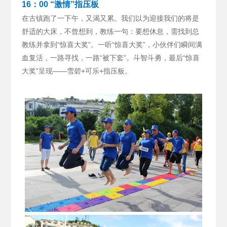
16：00 “激情”指压板
在古镇跑了一下午，又渴又累。我们以为迎接我们的将是
舒适的大床，不曾想到，教练一句：要想休息，需找到总
教练并拿到“惊喜大奖”。
一听“惊喜大奖”，小伙伴们瞬间满
血复活，一路寻找，一路“被下套”。斗智斗勇，最后“惊喜
大奖”呈现——雪碧+可乐+指压板。