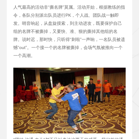
人气最高的活动非“撕名牌”莫属。活动开始，根据教练的指
令，各队分别派出队员进行PK，个人战、团队战一触即
发。哨音响起，从盘旋摸索，到主动进攻，既要保护自己
组的名牌不被撕掉，又要快、准、狠的撕掉其他组的名
牌。说时迟，那时快，只听得“刺啦”一声响，一名队员被遗
憾“out”。一个接一个的名牌被撕掉，会场气氛被推向一个
一个高潮。