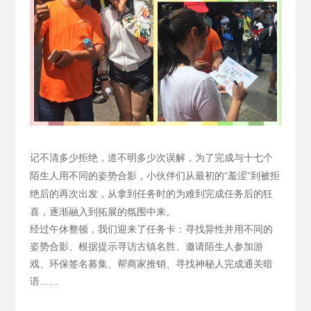
记不清多少拒绝，道不明多少次误解，为了完成与十七个
陌生人用不同的姿势合影，小伙伴们从最初的“羞涩”到被拒
绝后的再次出发，从拿到任务时的为难到完成任务后的狂
喜，逐渐融入到拓展的氛围中来。
经过午休整顿，我们迎来了任务卡：寻找异性并用不同的
姿势合影、根据提示寻访古镇名胜、邀请陌生人参加游
戏、环保签名募集、帮商家推销、寻找神秘人完成通关暗
语……