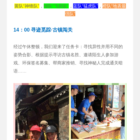
黄队“神锋队”
，
绿队“飞跃队”
，
蓝队“猛虎队”
，
橙队“地表最
强队”
14：00 寻迹觅踪·古镇闯关
经过午休整顿，我们迎来了任务卡：寻找异性并用不同的
姿势合影、根据提示寻访古镇名胜、邀请陌生人参加游
戏、环保签名募集、帮商家推销、寻找神秘人完成通关暗
语……