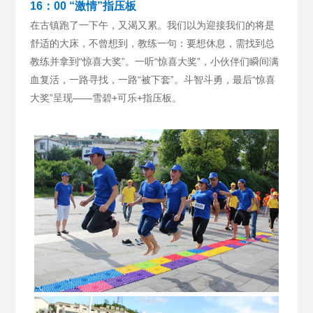
16：00 “激情”指压板
在古镇跑了一下午，又渴又累。我们以为迎接我们的将是
舒适的大床，不曾想到，教练一句：要想休息，需找到总
教练并拿到“惊喜大奖”。
一听“惊喜大奖”，小伙伴们瞬间满
血复活，一路寻找，一路“被下套”。斗智斗勇，最后“惊喜
大奖”呈现——雪碧+可乐+指压板。