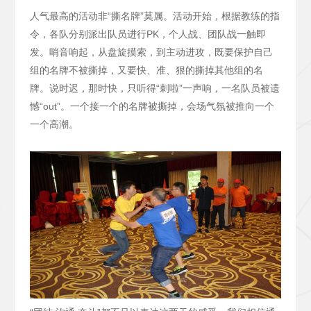
人气最高的活动非“撕名牌”莫属。活动开始，根据教练的指
令，各队分别派出队员进行PK，个人战、团队战一触即
发。哨音响起，从盘旋摸索，到主动进攻，既要保护自己
组的名牌不被撕掉，又要快、准、狠的撕掉其他组的名
牌。说时迟，那时快，只听得“刺啦”一声响，一名队员被遗
憾“out”。一个接一个的名牌被撕掉，会场气氛被推向一个
一个高潮。