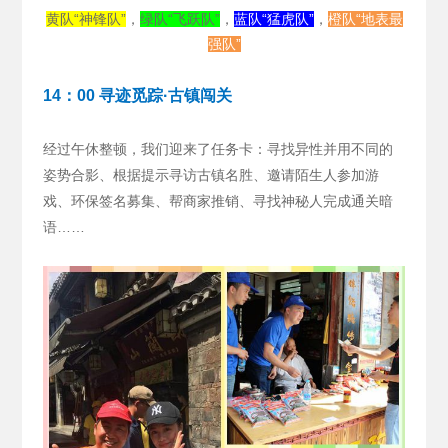
黄队“神锋队”
，
绿队“飞跃队”
，
蓝队“猛虎队”
，
橙队“地表最
强队”
14：00 寻迹觅踪·古镇闯关
经过午休整顿，我们迎来了任务卡：寻找异性并用不同的
姿势合影、根据提示寻访古镇名胜、邀请陌生人参加游
戏、环保签名募集、帮商家推销、寻找神秘人完成通关暗
语……