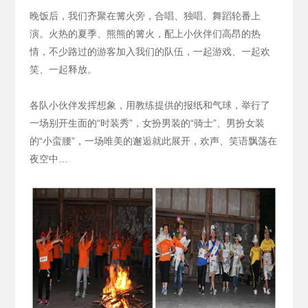
晚饭后，我们齐聚在篝火旁，合唱、独唱、舞蹈轮番上
演。火热的夏季、熊熊的篝火，配上小伙伴们高昂的热
情，不少路过的游客加入我们的队伍，一起游戏、一起欢
笑、一起释放。
各队小伙伴发挥想象，用教练提供的报纸和气球，举行了
一场别开生面的“时装秀”，女扮男装的“骑士”、男扮女装
的“小蛮腰”，一场唯美的邂逅就此展开，欢声、笑语飘荡在
夜空中…