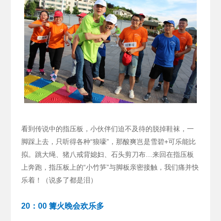
看到传说中的指压板，小伙伴们迫不及待的脱掉鞋袜，一
脚踩上去，只听得各种“狼嚎”，那酸爽岂是雪碧+可乐能比
拟。跳大绳、猪八戒背媳妇、石头剪刀布…来回在指压板
上奔跑，指压板上的“小竹笋”与脚板亲密接触，我们痛并快
乐着！（说多了都是泪）
20：00 篝火晚会欢乐多