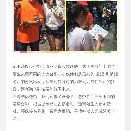
记不清多少拒绝，道不明多少次误解，为了完成与十七个
陌生人用不同的姿势合影，小伙伴们从最初的“羞涩”到被拒
绝后的再次出发，从拿到任务时的为难到完成任务后的狂
喜，逐渐融入到拓展的氛围中来。
经过午休整顿，我们迎来了任务卡：寻找异性并用不同的
姿势合影、根据提示寻访古镇名胜、邀请陌生人参加游
戏、环保签名募集、帮商家推销、寻找神秘人完成通关暗
语……