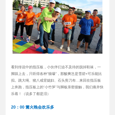
看到传说中的指压板，小伙伴们迫不及待的脱掉鞋袜，一
脚踩上去，只听得各种“狼嚎”，那酸爽岂是雪碧+可乐能比
拟。跳大绳、猪八戒背媳妇、石头剪刀布…来回在指压板
上奔跑，指压板上的“小竹笋”与脚板亲密接触，我们痛并快
乐着！（说多了都是泪）
20：00 篝火晚会欢乐多