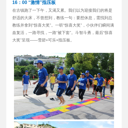
16：00 “激情”指压板
在古镇跑了一下午，又渴又累。我们以为迎接我们的将是
舒适的大床，不曾想到，教练一句：要想休息，需找到总
教练并拿到“惊喜大奖”。
一听“惊喜大奖”，小伙伴们瞬间满
血复活，一路寻找，一路“被下套”。斗智斗勇，最后“惊喜
大奖”呈现——雪碧+可乐+指压板。