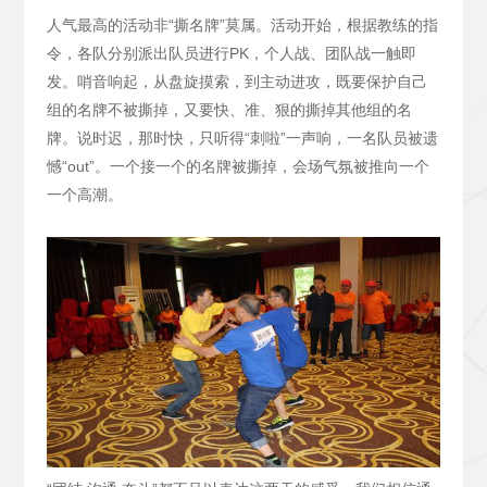
人气最高的活动非“撕名牌”莫属。活动开始，根据教练的指
令，各队分别派出队员进行PK，个人战、团队战一触即
发。哨音响起，从盘旋摸索，到主动进攻，既要保护自己
组的名牌不被撕掉，又要快、准、狠的撕掉其他组的名
牌。说时迟，那时快，只听得“刺啦”一声响，一名队员被遗
憾“out”。一个接一个的名牌被撕掉，会场气氛被推向一个
一个高潮。