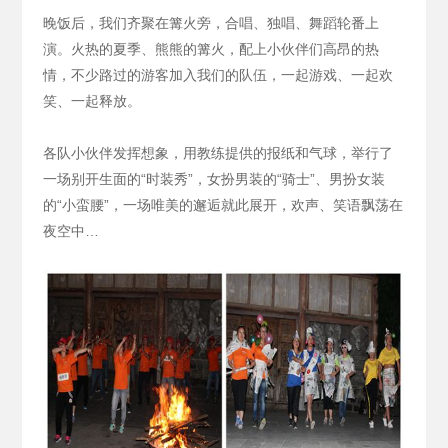
晚饭后，我们齐聚在篝火旁，合唱、独唱、舞蹈轮番上
演。火热的夏季、熊熊的篝火，配上小伙伴们高昂的热
情，不少路过的游客加入我们的队伍，一起游戏、一起欢
笑、一起释放。
各队小伙伴发挥想象，用教练提供的报纸和气球，举行了
一场别开生面的“时装秀”，女扮男装的“骑士”、男扮女装
的“小蛮腰”，一场唯美的邂逅就此展开，欢声、笑语飘荡在
夜空中…