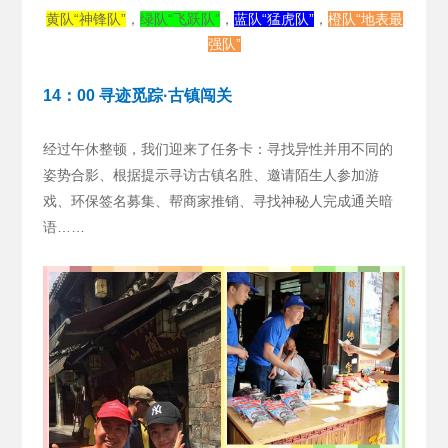
黄队“神锋队”
，
绿队“飞跃队”
，
蓝队“猛虎队”
，
橙队“地表最
强队”
14：00 寻迹觅踪·古镇闯关
经过午休整顿，我们迎来了任务卡：寻找异性并用不同的
姿势合影、根据提示寻访古镇名胜、邀请陌生人参加游
戏、环保签名募集、帮商家推销、寻找神秘人完成通关暗
语……