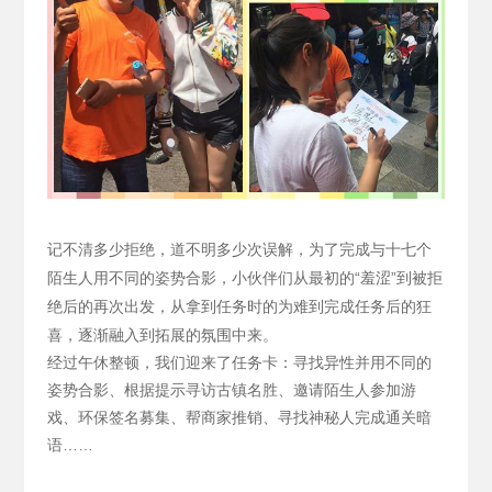
记不清多少拒绝，道不明多少次误解，为了完成与十七个
陌生人用不同的姿势合影，小伙伴们从最初的“羞涩”到被拒
绝后的再次出发，从拿到任务时的为难到完成任务后的狂
喜，逐渐融入到拓展的氛围中来。
经过午休整顿，我们迎来了任务卡：寻找异性并用不同的
姿势合影、根据提示寻访古镇名胜、邀请陌生人参加游
戏、环保签名募集、帮商家推销、寻找神秘人完成通关暗
语……