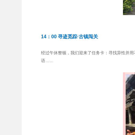
14：00 寻迹觅踪·古镇闯关
经过午休整顿，我们迎来了任务卡：寻找异性并用
语……