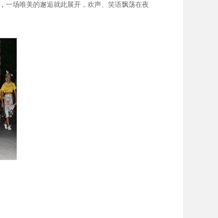
”，一场唯美的邂逅就此展开，欢声、笑语飘荡在夜