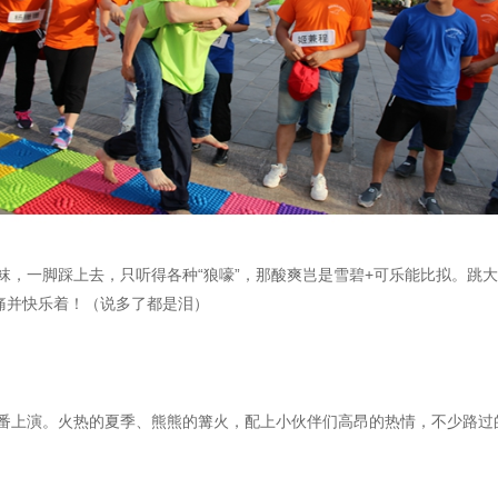
袜，一脚踩上去，只听得各种“狼嚎”，那酸爽岂是雪碧+可乐能比拟。跳
痛并快乐着！（说多了都是泪）
番上演。火热的夏季、熊熊的篝火，配上小伙伴们高昂的热情，不少路过