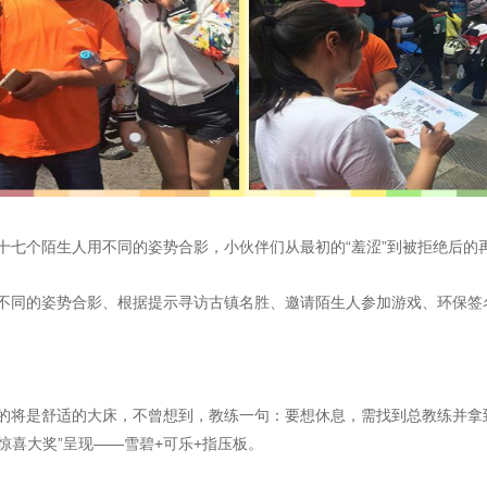
十七个陌生人用不同的姿势合影，小伙伴们从最初的“羞涩”到被拒绝后的
不同的姿势合影、根据提示寻访古镇名胜、邀请陌生人参加游戏、环保签
的将是舒适的大床，不曾想到，教练一句：要想休息，需找到总教练并拿到
惊喜大奖”呈现——雪碧+可乐+指压板。