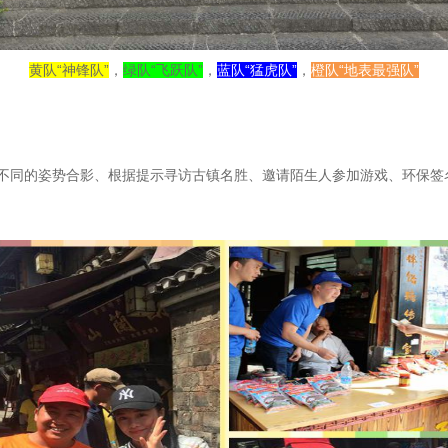
黄队“神锋队”
，
绿队“飞跃队”
，
蓝队“猛虎队”
，
橙队“地表最强队”
不同的姿势合影、根据提示寻访古镇名胜、邀请陌生人参加游戏、环保签