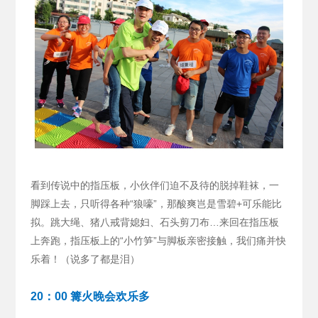
看到传说中的指压板，小伙伴们迫不及待的脱掉鞋袜，一
脚踩上去，只听得各种“狼嚎”，那酸爽岂是雪碧+可乐能比
拟。跳大绳、猪八戒背媳妇、石头剪刀布…来回在指压板
上奔跑，指压板上的“小竹笋”与脚板亲密接触，我们痛并快
乐着！（说多了都是泪）
20：00 篝火晚会欢乐多