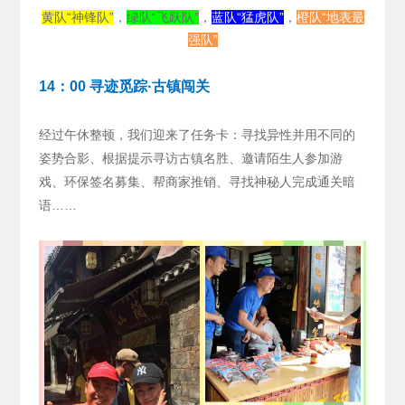
黄队“神锋队”
，
绿队“飞跃队”
，
蓝队“猛虎队”
，
橙队“地表最
强队”
14：00 寻迹觅踪·古镇闯关
经过午休整顿，我们迎来了任务卡：寻找异性并用不同的
姿势合影、根据提示寻访古镇名胜、邀请陌生人参加游
戏、环保签名募集、帮商家推销、寻找神秘人完成通关暗
语……