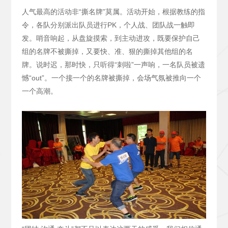
人气最高的活动非“撕名牌”莫属。活动开始，根据教练的指
令，各队分别派出队员进行PK，个人战、团队战一触即
发。哨音响起，从盘旋摸索，到主动进攻，既要保护自己
组的名牌不被撕掉，又要快、准、狠的撕掉其他组的名
牌。说时迟，那时快，只听得“刺啦”一声响，一名队员被遗
憾“out”。一个接一个的名牌被撕掉，会场气氛被推向一个
一个高潮。