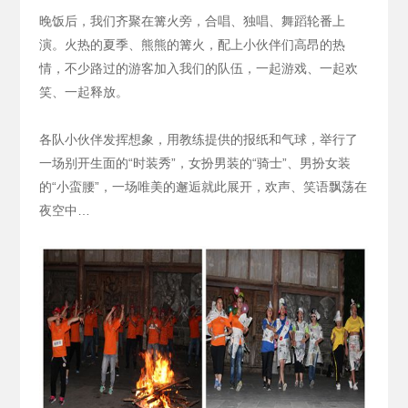
晚饭后，我们齐聚在篝火旁，合唱、独唱、舞蹈轮番上
演。火热的夏季、熊熊的篝火，配上小伙伴们高昂的热
情，不少路过的游客加入我们的队伍，一起游戏、一起欢
笑、一起释放。
各队小伙伴发挥想象，用教练提供的报纸和气球，举行了
一场别开生面的“时装秀”，女扮男装的“骑士”、男扮女装
的“小蛮腰”，一场唯美的邂逅就此展开，欢声、笑语飘荡在
夜空中…