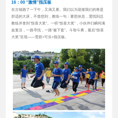
16：00 “激情”指压板
在古镇跑了一下午，又渴又累。我们以为迎接我们的将是
舒适的大床，不曾想到，教练一句：要想休息，需找到总
教练并拿到“惊喜大奖”。
一听“惊喜大奖”，小伙伴们瞬间满
血复活，一路寻找，一路“被下套”。斗智斗勇，最后“惊喜
大奖”呈现——雪碧+可乐+指压板。