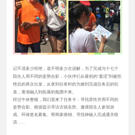
记不清多少拒绝，道不明多少次误解，为了完成与十七个
陌生人用不同的姿势合影，小伙伴们从最初的“羞涩”到被拒
绝后的再次出发，从拿到任务时的为难到完成任务后的狂
喜，逐渐融入到拓展的氛围中来。
经过午休整顿，我们迎来了任务卡：寻找异性并用不同的
姿势合影、根据提示寻访古镇名胜、邀请陌生人参加游
戏、环保签名募集、帮商家推销、寻找神秘人完成通关暗
语……