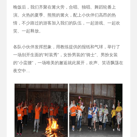
晚饭后，我们齐聚在篝火旁，合唱、独唱、舞蹈轮番上
演。火热的夏季、熊熊的篝火，配上小伙伴们高昂的热
情，不少路过的游客加入我们的队伍，一起游戏、一起欢
笑、一起释放。
各队小伙伴发挥想象，用教练提供的报纸和气球，举行了
一场别开生面的“时装秀”，女扮男装的“骑士”、男扮女装
的“小蛮腰”，一场唯美的邂逅就此展开，欢声、笑语飘荡在
夜空中…