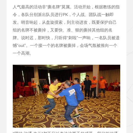
人气最高的活动非“撕名牌”莫属。活动开始，根据教练的指
令，各队分别派出队员进行PK，个人战、团队战一触即
发。哨音响起，从盘旋摸索，到主动进攻，既要保护自己
组的名牌不被撕掉，又要快、准、狠的撕掉其他组的名
牌。说时迟，那时快，只听得“刺啦”一声响，一名队员被遗
憾“out”。一个接一个的名牌被撕掉，会场气氛被推向一个
一个高潮。