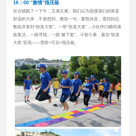
16：00 “激情”指压板
在古镇跑了一下午，又渴又累。我们以为迎接我们的将是
舒适的大床，不曾想到，教练一句：要想休息，需找到总
教练并拿到“惊喜大奖”。
一听“惊喜大奖”，小伙伴们瞬间满
血复活，一路寻找，一路“被下套”。斗智斗勇，最后“惊喜
大奖”呈现——雪碧+可乐+指压板。