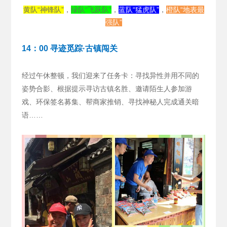
黄队“神锋队”
，
绿队“飞跃队”
，
蓝队“猛虎队”
，
橙队“地表最
强队”
14：00 寻迹觅踪·古镇闯关
经过午休整顿，我们迎来了任务卡：寻找异性并用不同的
姿势合影、根据提示寻访古镇名胜、邀请陌生人参加游
戏、环保签名募集、帮商家推销、寻找神秘人完成通关暗
语……