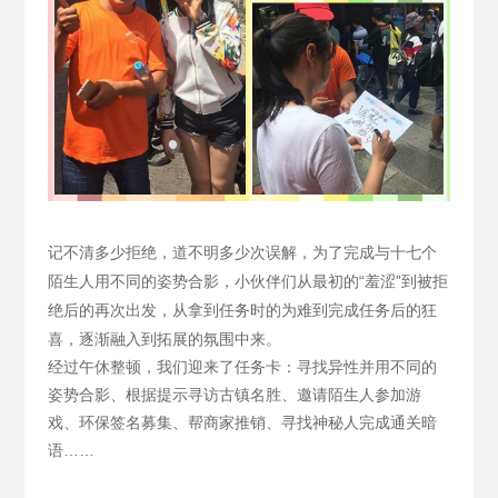
记不清多少拒绝，道不明多少次误解，为了完成与十七个
陌生人用不同的姿势合影，小伙伴们从最初的“羞涩”到被拒
绝后的再次出发，从拿到任务时的为难到完成任务后的狂
喜，逐渐融入到拓展的氛围中来。
经过午休整顿，我们迎来了任务卡：寻找异性并用不同的
姿势合影、根据提示寻访古镇名胜、邀请陌生人参加游
戏、环保签名募集、帮商家推销、寻找神秘人完成通关暗
语……