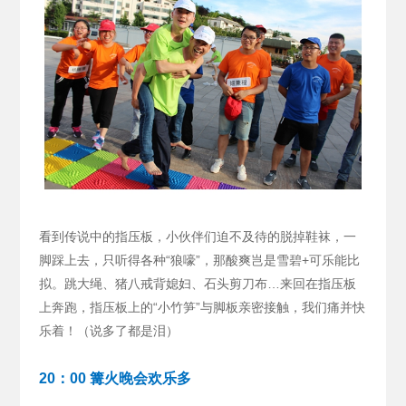
看到传说中的指压板，小伙伴们迫不及待的脱掉鞋袜，一
脚踩上去，只听得各种“狼嚎”，那酸爽岂是雪碧+可乐能比
拟。跳大绳、猪八戒背媳妇、石头剪刀布…来回在指压板
上奔跑，指压板上的“小竹笋”与脚板亲密接触，我们痛并快
乐着！（说多了都是泪）
20：00 篝火晚会欢乐多