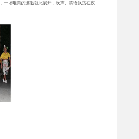
”，一场唯美的邂逅就此展开，欢声、笑语飘荡在夜