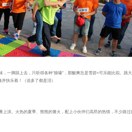
袜，一脚踩上去，只听得各种“狼嚎”，那酸爽岂是雪碧+可乐能比拟。跳
痛并快乐着！（说多了都是泪）
番上演。火热的夏季、熊熊的篝火，配上小伙伴们高昂的热情，不少路过