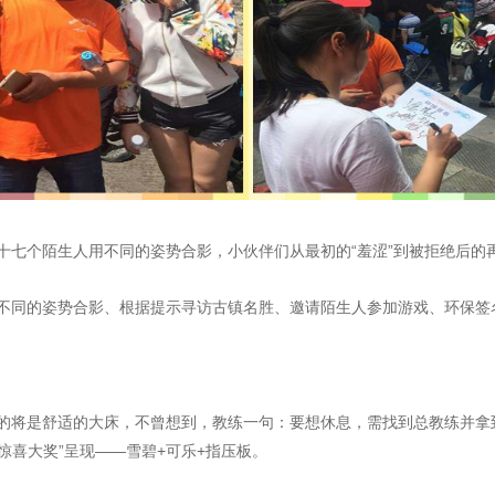
十七个陌生人用不同的姿势合影，小伙伴们从最初的“羞涩”到被拒绝后的
不同的姿势合影、根据提示寻访古镇名胜、邀请陌生人参加游戏、环保签
的将是舒适的大床，不曾想到，教练一句：要想休息，需找到总教练并拿到
惊喜大奖”呈现——雪碧+可乐+指压板。