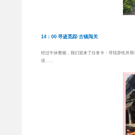
14：00 寻迹觅踪·古镇闯关
经过午休整顿，我们迎来了任务卡：寻找异性并用
语……