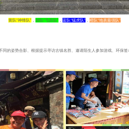
黄队“神锋队”
，
绿队“飞跃队”
，
蓝队“猛虎队”
，
橙队“地表最强队”
不同的姿势合影、根据提示寻访古镇名胜、邀请陌生人参加游戏、环保签