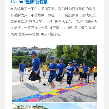
16：00 “激情”指压板
在古镇跑了一下午，又渴又累。我们以为迎接我们的将是
舒适的大床，不曾想到，教练一句：要想休息，需找到总
教练并拿到“惊喜大奖”。
一听“惊喜大奖”，小伙伴们瞬间满
血复活，一路寻找，一路“被下套”。斗智斗勇，最后“惊喜
大奖”呈现——雪碧+可乐+指压板。