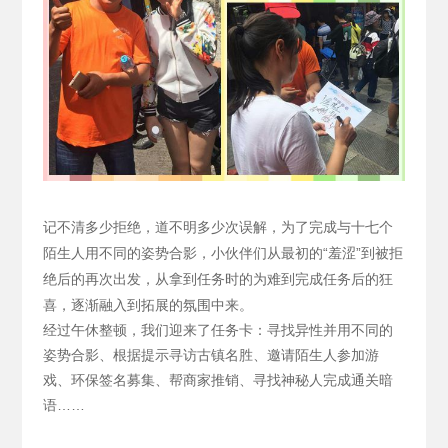
记不清多少拒绝，道不明多少次误解，为了完成与十七个
陌生人用不同的姿势合影，小伙伴们从最初的“羞涩”到被拒
绝后的再次出发，从拿到任务时的为难到完成任务后的狂
喜，逐渐融入到拓展的氛围中来。
经过午休整顿，我们迎来了任务卡：寻找异性并用不同的
姿势合影、根据提示寻访古镇名胜、邀请陌生人参加游
戏、环保签名募集、帮商家推销、寻找神秘人完成通关暗
语……