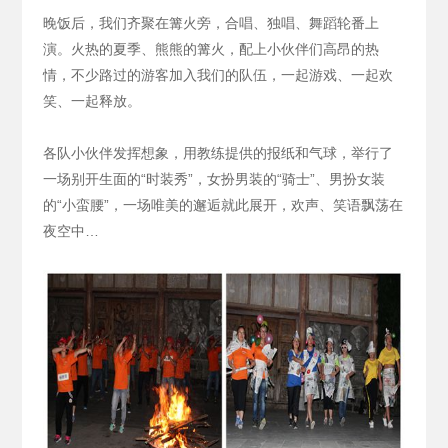
晚饭后，我们齐聚在篝火旁，合唱、独唱、舞蹈轮番上
演。火热的夏季、熊熊的篝火，配上小伙伴们高昂的热
情，不少路过的游客加入我们的队伍，一起游戏、一起欢
笑、一起释放。
各队小伙伴发挥想象，用教练提供的报纸和气球，举行了
一场别开生面的“时装秀”，女扮男装的“骑士”、男扮女装
的“小蛮腰”，一场唯美的邂逅就此展开，欢声、笑语飘荡在
夜空中…