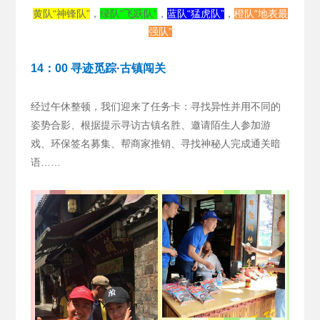
黄队“神锋队”
，
绿队“飞跃队”
，
蓝队“猛虎队”
，
橙队“地表最
强队”
14：00 寻迹觅踪·古镇闯关
经过午休整顿，我们迎来了任务卡：寻找异性并用不同的
姿势合影、根据提示寻访古镇名胜、邀请陌生人参加游
戏、环保签名募集、帮商家推销、寻找神秘人完成通关暗
语……