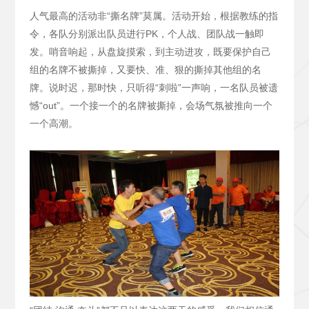
人气最高的活动非“撕名牌”莫属。活动开始，根据教练的指
令，各队分别派出队员进行PK，个人战、团队战一触即
发。哨音响起，从盘旋摸索，到主动进攻，既要保护自己
组的名牌不被撕掉，又要快、准、狠的撕掉其他组的名
牌。说时迟，那时快，只听得“刺啦”一声响，一名队员被遗
憾“out”。一个接一个的名牌被撕掉，会场气氛被推向一个
一个高潮。