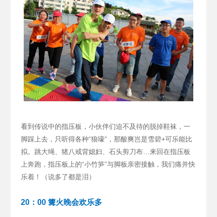
看到传说中的指压板，小伙伴们迫不及待的脱掉鞋袜，一
脚踩上去，只听得各种“狼嚎”，那酸爽岂是雪碧+可乐能比
拟。跳大绳、猪八戒背媳妇、石头剪刀布…来回在指压板
上奔跑，指压板上的“小竹笋”与脚板亲密接触，我们痛并快
乐着！（说多了都是泪）
20：00 篝火晚会欢乐多