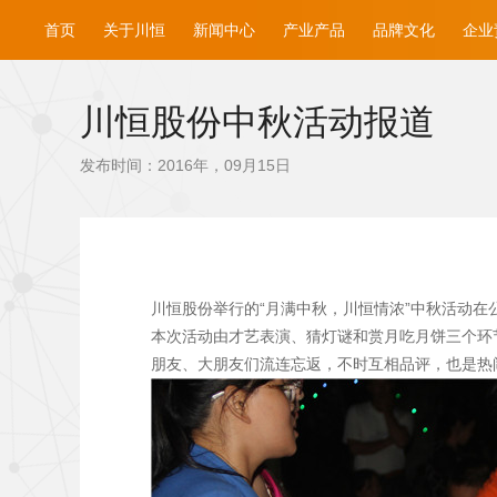
首页
关于川恒
新闻中心
产业产品
品牌文化
企业
川恒股份中秋活动报道
发布时间：2016年，09月15日
川恒股份举行的“月满中秋，川恒情浓”中秋活动在
本次活动由才艺表演、猜灯谜和赏月吃月饼三个环
朋友、大朋友们流连忘返，不时互相品评，也是热