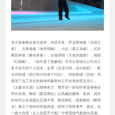
本次迎春晚会形式多样，内容丰富。萨克斯独奏《北国之
春》、古筝独奏《渔舟唱晚》，小品《霸王别姬》，武术
舞蹈串烧《舞动青春》，吉他弹唱《天使的翅膀》，独唱
《红蜻蜓》、《秋叶黄了想爹娘》等充分展现出公司员工
多才多艺的个人风采；走秀《走进川恒，走出精彩》、配
乐诗朗诵《我们和川恒有个约定》、诗歌朗诵《启程》等
展现了员工良好的精神风貌和对公司未来的坚定信心；
《太极功夫扇》以铿锵有力，整齐划一的动作将迎春晚会
带向高潮。舞蹈《眼花缭乱》以风趣的服饰、面具，搞笑
的动作让在场观众忍俊不禁、眼花缭乱；苗族舞蹈《醉苗
乡》展示了独特的民族风情，获得了阵阵掌声。最后，在
一曲大合唱《众人划桨开大船》中将现场气氛推向高潮。