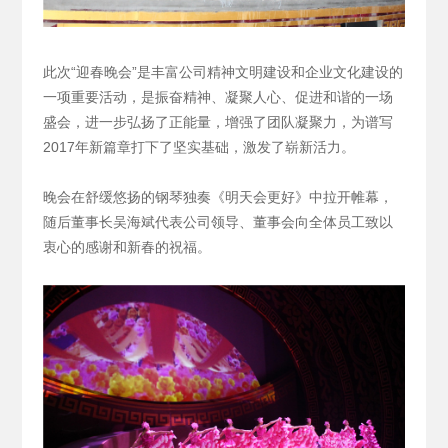
此次“迎春晚会”是丰富公司精神文明建设和企业文化建设的
一项重要活动，是振奋精神、凝聚人心、促进和谐的一场
盛会，进一步弘扬了正能量，增强了团队凝聚力，为谱写
2017年新篇章打下了坚实基础，激发了崭新活力。
晚会在舒缓悠扬的钢琴独奏《明天会更好》中拉开帷幕，
随后董事长吴海斌代表公司领导、董事会向全体员工致以
衷心的感谢和新春的祝福。