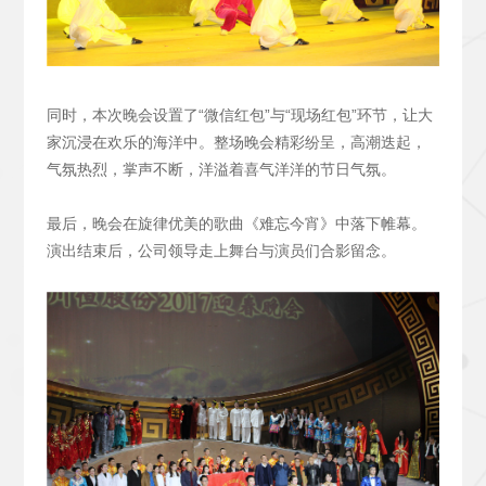
同时，本次晚会设置了“微信红包”与“现场红包”环节，让大
家沉浸在欢乐的海洋中。整场晚会精彩纷呈，高潮迭起，
气氛热烈，掌声不断，洋溢着喜气洋洋的节日气氛。
最后，晚会在旋律优美的歌曲《难忘今宵》中落下帷幕。
演出结束后，公司领导走上舞台与演员们合影留念。