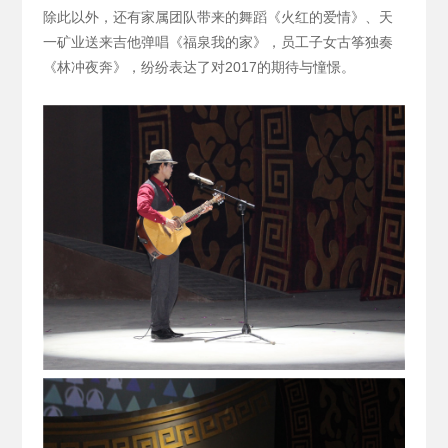
除此以外，还有家属团队带来的舞蹈《火红的爱情》、天
一矿业送来吉他弹唱《福泉我的家》，员工子女古筝独奏
《林冲夜奔》，纷纷表达了对2017的期待与憧憬。