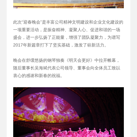
此次“迎春晚会”是丰富公司精神文明建设和企业文化建设的
一项重要活动，是振奋精神、凝聚人心、促进和谐的一场
盛会，进一步弘扬了正能量，增强了团队凝聚力，为谱写
2017年新篇章打下了坚实基础，激发了崭新活力。
晚会在舒缓悠扬的钢琴独奏《明天会更好》中拉开帷幕，
随后董事长吴海斌代表公司领导、董事会向全体员工致以
衷心的感谢和新春的祝福。