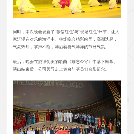
同时，本次晚会设置了“微信红包”与“现场红包”环节，让大
家沉浸在欢乐的海洋中。整场晚会精彩纷呈，高潮迭起，
气氛热烈，掌声不断，洋溢着喜气洋洋的节日气氛。
最后，晚会在旋律优美的歌曲《难忘今宵》中落下帷幕。
演出结束后，公司领导走上舞台与演员们合影留念。