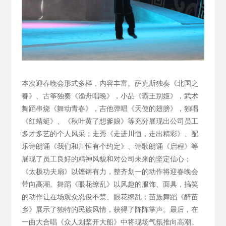
本次迎春晚会形式多样，内容丰富。萨克斯独奏《北国之
春》、古筝独奏《渔舟唱晚》，小品《霸王别姬》，武术
舞蹈串烧《舞动青春》，吉他弹唱《天使的翅膀》，独唱
《红蜻蜓》、《秋叶黄了想爹娘》等充分展现出公司员工
多才多艺的个人风采；走秀《走进川恒，走出精彩》、配
乐诗朗诵《我们和川恒有个约定》、诗歌朗诵《启程》等
展现了员工良好的精神风貌和对公司未来的坚定信心；
《太极功夫扇》以铿锵有力，整齐划一的动作将迎春晚会
带向高潮。舞蹈《眼花缭乱》以风趣的服饰、面具，搞笑
的动作让在场观众忍俊不禁、眼花缭乱；苗族舞蹈《醉苗
乡》展示了独特的民族风情，获得了阵阵掌声。最后，在
一曲大合唱《众人划桨开大船》中将现场气氛推向高潮。