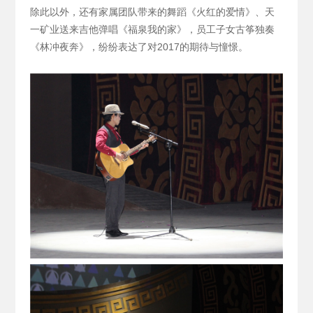
除此以外，还有家属团队带来的舞蹈《火红的爱情》、天
一矿业送来吉他弹唱《福泉我的家》，员工子女古筝独奏
《林冲夜奔》，纷纷表达了对2017的期待与憧憬。