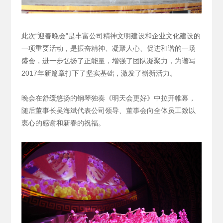
此次“迎春晚会”是丰富公司精神文明建设和企业文化建设的
一项重要活动，是振奋精神、凝聚人心、促进和谐的一场
盛会，进一步弘扬了正能量，增强了团队凝聚力，为谱写
2017年新篇章打下了坚实基础，激发了崭新活力。
晚会在舒缓悠扬的钢琴独奏《明天会更好》中拉开帷幕，
随后董事长吴海斌代表公司领导、董事会向全体员工致以
衷心的感谢和新春的祝福。