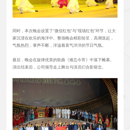
同时，本次晚会设置了“微信红包”与“现场红包”环节，让大
家沉浸在欢乐的海洋中。整场晚会精彩纷呈，高潮迭起，
气氛热烈，掌声不断，洋溢着喜气洋洋的节日气氛。
最后，晚会在旋律优美的歌曲《难忘今宵》中落下帷幕。
演出结束后，公司领导走上舞台与演员们合影留念。