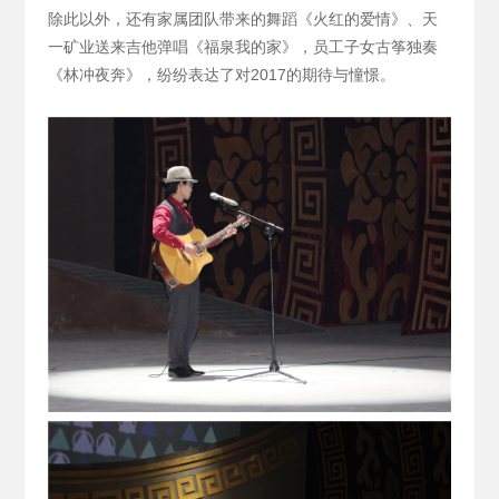
除此以外，还有家属团队带来的舞蹈《火红的爱情》、天
一矿业送来吉他弹唱《福泉我的家》，员工子女古筝独奏
《林冲夜奔》，纷纷表达了对2017的期待与憧憬。