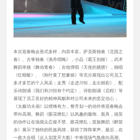
本次迎春晚会形式多样，内容丰富。萨克斯独奏《北国之
春》、古筝独奏《渔舟唱晚》，小品《霸王别姬》，武术
舞蹈串烧《舞动青春》，吉他弹唱《天使的翅膀》，独唱
《红蜻蜓》、《秋叶黄了想爹娘》等充分展现出公司员工
多才多艺的个人风采；走秀《走进川恒，走出精彩》、配
乐诗朗诵《我们和川恒有个约定》、诗歌朗诵《启程》等
展现了员工良好的精神风貌和对公司未来的坚定信心；
《太极功夫扇》以铿锵有力，整齐划一的动作将迎春晚会
带向高潮。舞蹈《眼花缭乱》以风趣的服饰、面具，搞笑
的动作让在场观众忍俊不禁、眼花缭乱；苗族舞蹈《醉苗
乡》展示了独特的民族风情，获得了阵阵掌声。最后，在
一曲大合唱《众人划桨开大船》中将现场气氛推向高潮。