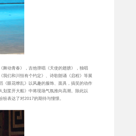
《舞动青春》，吉他弹唱《天使的翅膀》，独唱
《我们和川恒有个约定》、诗歌朗诵《启程》等展
蹈《眼花缭乱》以风趣的服饰、面具，搞笑的动作
人划桨开大船》中将现场气氛推向高潮。除此以
纷表达了对2017的期待与憧憬。