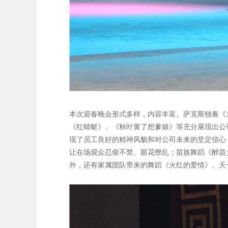
本次迎春晚会形式多样，内容丰富。萨克斯独奏《
《红蜻蜓》、《秋叶黄了想爹娘》等充分展现出公
现了员工良好的精神风貌和对公司未来的坚定信心
让在场观众忍俊不禁、眼花缭乱；苗族舞蹈《醉苗
外，还有家属团队带来的舞蹈《火红的爱情》、天