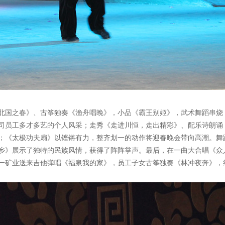
北国之春》、古筝独奏《渔舟唱晚》，小品《霸王别姬》，武术舞蹈串烧
司员工多才多艺的个人风采；走秀《走进川恒，走出精彩》、配乐诗朗诵
；《太极功夫扇》以铿锵有力，整齐划一的动作将迎春晚会带向高潮。舞
乡》展示了独特的民族风情，获得了阵阵掌声。最后，在一曲大合唱《众
一矿业送来吉他弹唱《福泉我的家》，员工子女古筝独奏《林冲夜奔》，纷