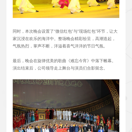
同时，本次晚会设置了“微信红包”与“现场红包”环节，让大
家沉浸在欢乐的海洋中。整场晚会精彩纷呈，高潮迭起，
气氛热烈，掌声不断，洋溢着喜气洋洋的节日气氛。
最后，晚会在旋律优美的歌曲《难忘今宵》中落下帷幕。
演出结束后，公司领导走上舞台与演员们合影留念。