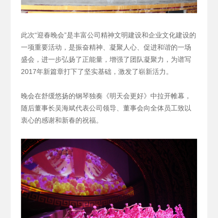
此次“迎春晚会”是丰富公司精神文明建设和企业文化建设的
一项重要活动，是振奋精神、凝聚人心、促进和谐的一场
盛会，进一步弘扬了正能量，增强了团队凝聚力，为谱写
2017年新篇章打下了坚实基础，激发了崭新活力。
晚会在舒缓悠扬的钢琴独奏《明天会更好》中拉开帷幕，
随后董事长吴海斌代表公司领导、董事会向全体员工致以
衷心的感谢和新春的祝福。