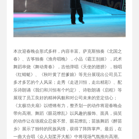
本次迎春晚会形式多样，内容丰富。萨克斯独奏《北国之
春》、古筝独奏《渔舟唱晚》，小品《霸王别姬》，武术
舞蹈串烧《舞动青春》，吉他弹唱《天使的翅膀》，独唱
《红蜻蜓》、《秋叶黄了想爹娘》等充分展现出公司员工
多才多艺的个人风采；走秀《走进川恒，走出精彩》、配
乐诗朗诵《我们和川恒有个约定》、诗歌朗诵《启程》等
展现了员工良好的精神风貌和对公司未来的坚定信心；
《太极功夫扇》以铿锵有力，整齐划一的动作将迎春晚会
带向高潮。舞蹈《眼花缭乱》以风趣的服饰、面具，搞笑
的动作让在场观众忍俊不禁、眼花缭乱；苗族舞蹈《醉苗
乡》展示了独特的民族风情，获得了阵阵掌声。最后，在
一曲大合唱《众人划桨开大船》中将现场气氛推向高潮。