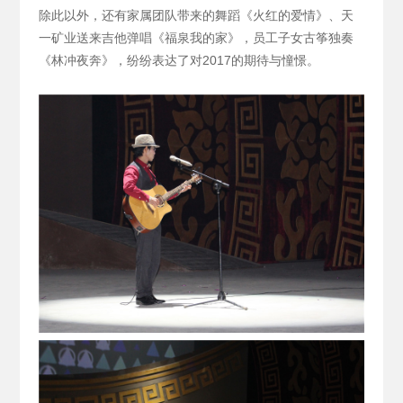
除此以外，还有家属团队带来的舞蹈《火红的爱情》、天
一矿业送来吉他弹唱《福泉我的家》，员工子女古筝独奏
《林冲夜奔》，纷纷表达了对2017的期待与憧憬。