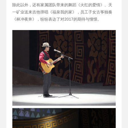
除此以外，还有家属团队带来的舞蹈《火红的爱情》、天
一矿业送来吉他弹唱《福泉我的家》，员工子女古筝独奏
《林冲夜奔》，纷纷表达了对2017的期待与憧憬。