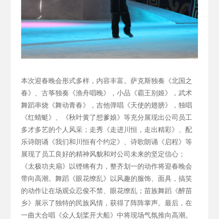
本次迎春晚会形式多样，内容丰富。萨克斯独奏《北国之
春》、古筝独奏《渔舟唱晚》，小品《霸王别姬》，武术
舞蹈串烧《舞动青春》，吉他弹唱《天使的翅膀》，独唱
《红蜻蜓》、《秋叶黄了想爹娘》等充分展现出公司员工
多才多艺的个人风采；走秀《走进川恒，走出精彩》、配
乐诗朗诵《我们和川恒有个约定》、诗歌朗诵《启程》等
展现了员工良好的精神风貌和对公司未来的坚定信心；
《太极功夫扇》以铿锵有力，整齐划一的动作将迎春晚会
带向高潮。舞蹈《眼花缭乱》以风趣的服饰、面具，搞笑
的动作让在场观众忍俊不禁、眼花缭乱；苗族舞蹈《醉苗
乡》展示了独特的民族风情，获得了阵阵掌声。最后，在
一曲大合唱《众人划桨开大船》中将现场气氛推向高潮。