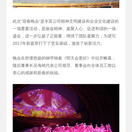
此次“迎春晚会”是丰富公司精神文明建设和企业文化建设的
一项重要活动，是振奋精神、凝聚人心、促进和谐的一场
盛会，进一步弘扬了正能量，增强了团队凝聚力，为谱写
2017年新篇章打下了坚实基础，激发了崭新活力。
晚会在舒缓悠扬的钢琴独奏《明天会更好》中拉开帷幕，
随后董事长吴海斌代表公司领导、董事会向全体员工致以
衷心的感谢和新春的祝福。