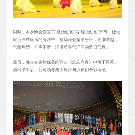
同时，本次晚会设置了“微信红包”与“现场红包”环节，让大
家沉浸在欢乐的海洋中。整场晚会精彩纷呈，高潮迭起，
气氛热烈，掌声不断，洋溢着喜气洋洋的节日气氛。
最后，晚会在旋律优美的歌曲《难忘今宵》中落下帷幕。
演出结束后，公司领导走上舞台与演员们合影留念。