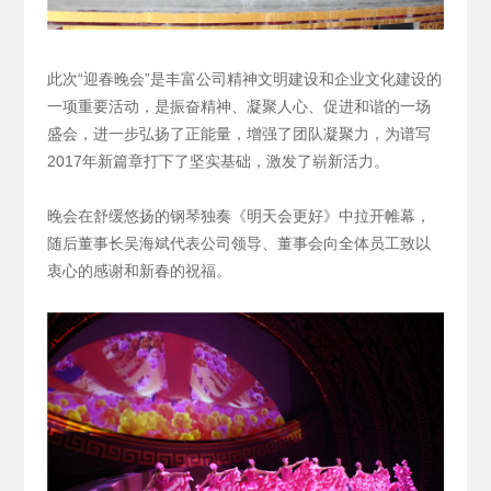
此次“迎春晚会”是丰富公司精神文明建设和企业文化建设的
一项重要活动，是振奋精神、凝聚人心、促进和谐的一场
盛会，进一步弘扬了正能量，增强了团队凝聚力，为谱写
2017年新篇章打下了坚实基础，激发了崭新活力。
晚会在舒缓悠扬的钢琴独奏《明天会更好》中拉开帷幕，
随后董事长吴海斌代表公司领导、董事会向全体员工致以
衷心的感谢和新春的祝福。