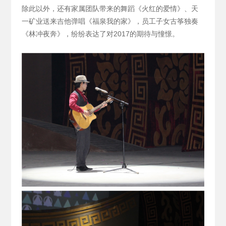
除此以外，还有家属团队带来的舞蹈《火红的爱情》、天
一矿业送来吉他弹唱《福泉我的家》，员工子女古筝独奏
《林冲夜奔》，纷纷表达了对2017的期待与憧憬。