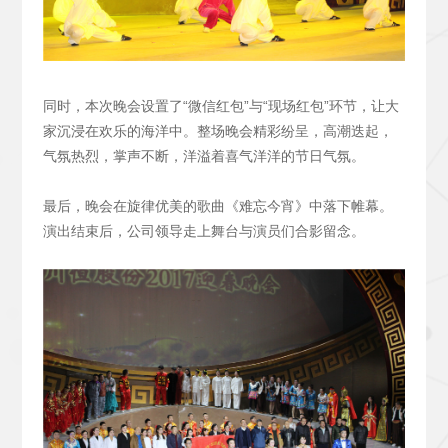
同时，本次晚会设置了“微信红包”与“现场红包”环节，让大
家沉浸在欢乐的海洋中。整场晚会精彩纷呈，高潮迭起，
气氛热烈，掌声不断，洋溢着喜气洋洋的节日气氛。
最后，晚会在旋律优美的歌曲《难忘今宵》中落下帷幕。
演出结束后，公司领导走上舞台与演员们合影留念。