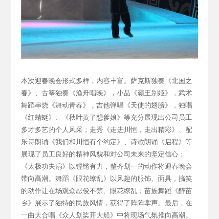
本次迎春晚会形式多样，内容丰富。萨克斯独奏《北国之
春》、古筝独奏《渔舟唱晚》，小品《霸王别姬》，武术
舞蹈串烧《舞动青春》，吉他弹唱《天使的翅膀》，独唱
《红蜻蜓》、《秋叶黄了想爹娘》等充分展现出公司员工
多才多艺的个人风采；走秀《走进川恒，走出精彩》、配
乐诗朗诵《我们和川恒有个约定》、诗歌朗诵《启程》等
展现了员工良好的精神风貌和对公司未来的坚定信心；
《太极功夫扇》以铿锵有力，整齐划一的动作将迎春晚会
带向高潮。舞蹈《眼花缭乱》以风趣的服饰、面具，搞笑
的动作让在场观众忍俊不禁、眼花缭乱；苗族舞蹈《醉苗
乡》展示了独特的民族风情，获得了阵阵掌声。最后，在
一曲大合唱《众人划桨开大船》中将现场气氛推向高潮。