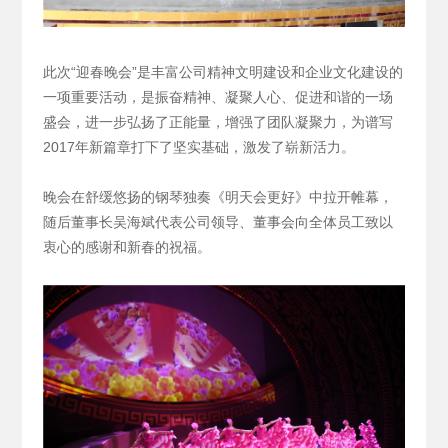
此次“迎春晚会”是丰富公司精神文明建设和企业文化建设的
一项重要活动，是振奋精神、凝聚人心、促进和谐的一场
盛会，进一步弘扬了正能量，增强了团队凝聚力，为谱写
2017年新篇章打下了坚实基础，激发了崭新活力。
晚会在舒缓悠扬的钢琴独奏《明天会更好》中拉开帷幕，
随后董事长吴海斌代表公司领导、董事会向全体员工致以
衷心的感谢和新春的祝福。