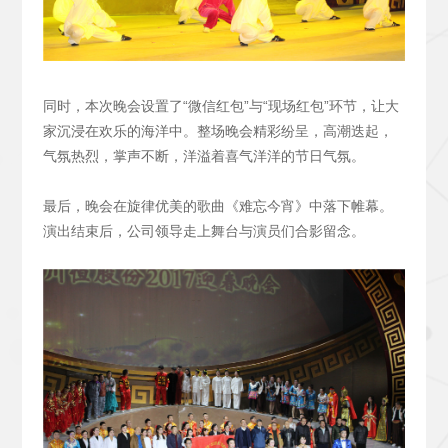
同时，本次晚会设置了“微信红包”与“现场红包”环节，让大
家沉浸在欢乐的海洋中。整场晚会精彩纷呈，高潮迭起，
气氛热烈，掌声不断，洋溢着喜气洋洋的节日气氛。
最后，晚会在旋律优美的歌曲《难忘今宵》中落下帷幕。
演出结束后，公司领导走上舞台与演员们合影留念。