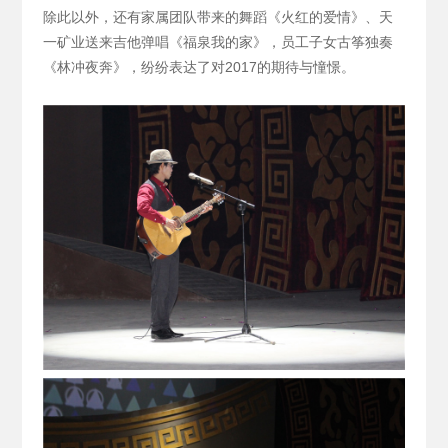
除此以外，还有家属团队带来的舞蹈《火红的爱情》、天
一矿业送来吉他弹唱《福泉我的家》，员工子女古筝独奏
《林冲夜奔》，纷纷表达了对2017的期待与憧憬。