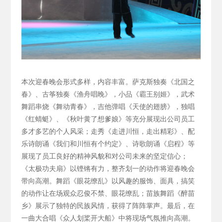
本次迎春晚会形式多样，内容丰富。萨克斯独奏《北国之
春》、古筝独奏《渔舟唱晚》，小品《霸王别姬》，武术
舞蹈串烧《舞动青春》，吉他弹唱《天使的翅膀》，独唱
《红蜻蜓》、《秋叶黄了想爹娘》等充分展现出公司员工
多才多艺的个人风采；走秀《走进川恒，走出精彩》、配
乐诗朗诵《我们和川恒有个约定》、诗歌朗诵《启程》等
展现了员工良好的精神风貌和对公司未来的坚定信心；
《太极功夫扇》以铿锵有力，整齐划一的动作将迎春晚会
带向高潮。舞蹈《眼花缭乱》以风趣的服饰、面具，搞笑
的动作让在场观众忍俊不禁、眼花缭乱；苗族舞蹈《醉苗
乡》展示了独特的民族风情，获得了阵阵掌声。最后，在
一曲大合唱《众人划桨开大船》中将现场气氛推向高潮。