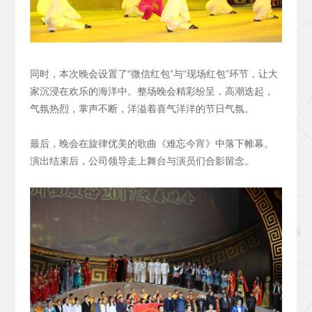
同时，本次晚会设置了“微信红包”与“现场红包”环节，让大
家沉浸在欢乐的海洋中。整场晚会精彩纷呈，高潮迭起，
气氛热烈，掌声不断，洋溢着喜气洋洋的节日气氛。
最后，晚会在旋律优美的歌曲《难忘今宵》中落下帷幕。
演出结束后，公司领导走上舞台与演员们合影留念。