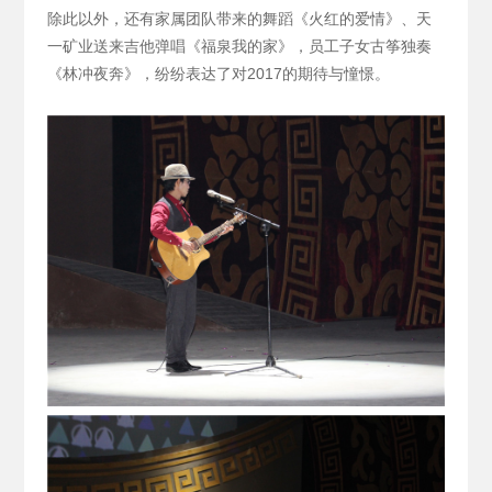
除此以外，还有家属团队带来的舞蹈《火红的爱情》、天
一矿业送来吉他弹唱《福泉我的家》，员工子女古筝独奏
《林冲夜奔》，纷纷表达了对2017的期待与憧憬。