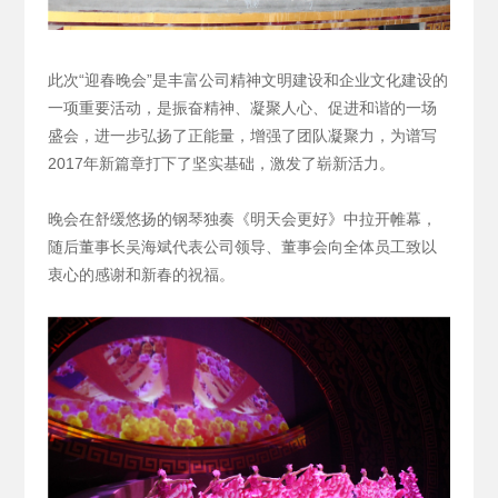
此次“迎春晚会”是丰富公司精神文明建设和企业文化建设的
一项重要活动，是振奋精神、凝聚人心、促进和谐的一场
盛会，进一步弘扬了正能量，增强了团队凝聚力，为谱写
2017年新篇章打下了坚实基础，激发了崭新活力。
晚会在舒缓悠扬的钢琴独奏《明天会更好》中拉开帷幕，
随后董事长吴海斌代表公司领导、董事会向全体员工致以
衷心的感谢和新春的祝福。