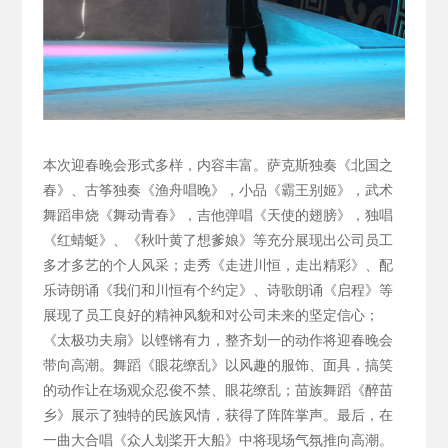
本次迎春晚会形式多样，内容丰富。萨克斯独奏《北国之
春》、古筝独奏《渔舟唱晚》，小品《霸王别姬》，武术
舞蹈串烧《舞动青春》，吉他弹唱《天使的翅膀》，独唱
《红蜻蜓》、《秋叶黄了想爹娘》等充分展现出公司员工
多才多艺的个人风采；走秀《走进川恒，走出精彩》、配
乐诗朗诵《我们和川恒有个约定》、诗歌朗诵《启程》等
展现了员工良好的精神风貌和对公司未来的坚定信心；
《太极功夫扇》以铿锵有力，整齐划一的动作将迎春晚会
带向高潮。舞蹈《眼花缭乱》以风趣的服饰、面具，搞笑
的动作让在场观众忍俊不禁、眼花缭乱；苗族舞蹈《醉苗
乡》展示了独特的民族风情，获得了阵阵掌声。最后，在
一曲大合唱《众人划桨开大船》中将现场气氛推向高潮。