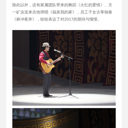
除此以外，还有家属团队带来的舞蹈《火红的爱情》、天
一矿业送来吉他弹唱《福泉我的家》，员工子女古筝独奏
《林冲夜奔》，纷纷表达了对2017的期待与憧憬。