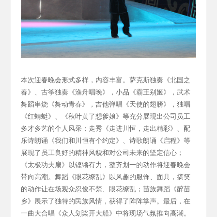
本次迎春晚会形式多样，内容丰富。萨克斯独奏《北国之
春》、古筝独奏《渔舟唱晚》，小品《霸王别姬》，武术
舞蹈串烧《舞动青春》，吉他弹唱《天使的翅膀》，独唱
《红蜻蜓》、《秋叶黄了想爹娘》等充分展现出公司员工
多才多艺的个人风采；走秀《走进川恒，走出精彩》、配
乐诗朗诵《我们和川恒有个约定》、诗歌朗诵《启程》等
展现了员工良好的精神风貌和对公司未来的坚定信心；
《太极功夫扇》以铿锵有力，整齐划一的动作将迎春晚会
带向高潮。舞蹈《眼花缭乱》以风趣的服饰、面具，搞笑
的动作让在场观众忍俊不禁、眼花缭乱；苗族舞蹈《醉苗
乡》展示了独特的民族风情，获得了阵阵掌声。最后，在
一曲大合唱《众人划桨开大船》中将现场气氛推向高潮。