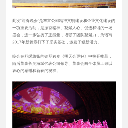
此次“迎春晚会”是丰富公司精神文明建设和企业文化建设的
一项重要活动，是振奋精神、凝聚人心、促进和谐的一场
盛会，进一步弘扬了正能量，增强了团队凝聚力，为谱写
2017年新篇章打下了坚实基础，激发了崭新活力。
晚会在舒缓悠扬的钢琴独奏《明天会更好》中拉开帷幕，
随后董事长吴海斌代表公司领导、董事会向全体员工致以
衷心的感谢和新春的祝福。