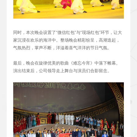
同时，本次晚会设置了“微信红包”与“现场红包”环节，让大
家沉浸在欢乐的海洋中。整场晚会精彩纷呈，高潮迭起，
气氛热烈，掌声不断，洋溢着喜气洋洋的节日气氛。
最后，晚会在旋律优美的歌曲《难忘今宵》中落下帷幕。
演出结束后，公司领导走上舞台与演员们合影留念。