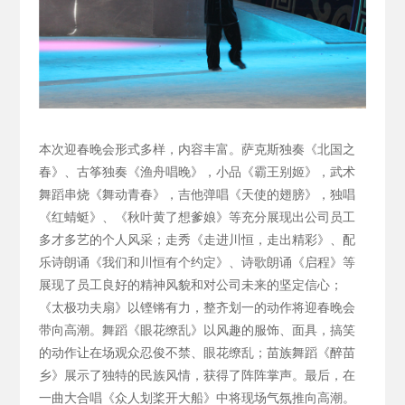
本次迎春晚会形式多样，内容丰富。萨克斯独奏《北国之
春》、古筝独奏《渔舟唱晚》，小品《霸王别姬》，武术
舞蹈串烧《舞动青春》，吉他弹唱《天使的翅膀》，独唱
《红蜻蜓》、《秋叶黄了想爹娘》等充分展现出公司员工
多才多艺的个人风采；走秀《走进川恒，走出精彩》、配
乐诗朗诵《我们和川恒有个约定》、诗歌朗诵《启程》等
展现了员工良好的精神风貌和对公司未来的坚定信心；
《太极功夫扇》以铿锵有力，整齐划一的动作将迎春晚会
带向高潮。舞蹈《眼花缭乱》以风趣的服饰、面具，搞笑
的动作让在场观众忍俊不禁、眼花缭乱；苗族舞蹈《醉苗
乡》展示了独特的民族风情，获得了阵阵掌声。最后，在
一曲大合唱《众人划桨开大船》中将现场气氛推向高潮。