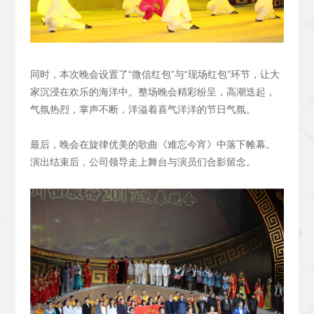
同时，本次晚会设置了“微信红包”与“现场红包”环节，让大
家沉浸在欢乐的海洋中。整场晚会精彩纷呈，高潮迭起，
气氛热烈，掌声不断，洋溢着喜气洋洋的节日气氛。
最后，晚会在旋律优美的歌曲《难忘今宵》中落下帷幕。
演出结束后，公司领导走上舞台与演员们合影留念。