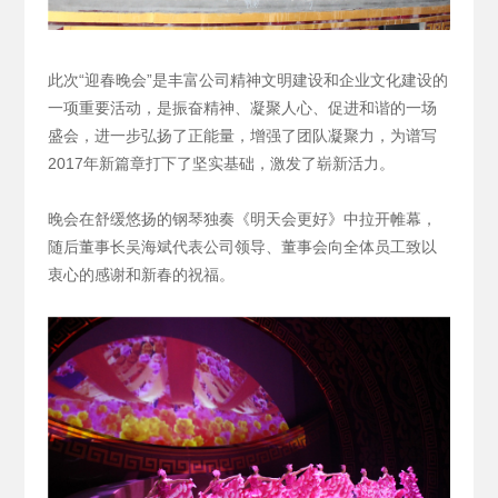
此次“迎春晚会”是丰富公司精神文明建设和企业文化建设的
一项重要活动，是振奋精神、凝聚人心、促进和谐的一场
盛会，进一步弘扬了正能量，增强了团队凝聚力，为谱写
2017年新篇章打下了坚实基础，激发了崭新活力。
晚会在舒缓悠扬的钢琴独奏《明天会更好》中拉开帷幕，
随后董事长吴海斌代表公司领导、董事会向全体员工致以
衷心的感谢和新春的祝福。