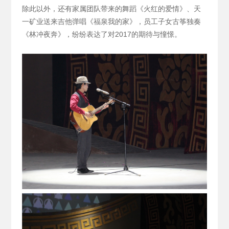
除此以外，还有家属团队带来的舞蹈《火红的爱情》、天
一矿业送来吉他弹唱《福泉我的家》，员工子女古筝独奏
《林冲夜奔》，纷纷表达了对2017的期待与憧憬。