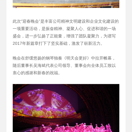
此次“迎春晚会”是丰富公司精神文明建设和企业文化建设的
一项重要活动，是振奋精神、凝聚人心、促进和谐的一场
盛会，进一步弘扬了正能量，增强了团队凝聚力，为谱写
2017年新篇章打下了坚实基础，激发了崭新活力。
晚会在舒缓悠扬的钢琴独奏《明天会更好》中拉开帷幕，
随后董事长吴海斌代表公司领导、董事会向全体员工致以
衷心的感谢和新春的祝福。