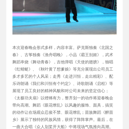
本次迎春晚会形式多样，内容丰富。萨克斯独奏《北国之
春》、古筝独奏《渔舟唱晚》，小品《霸王别姬》，武术
舞蹈串烧《舞动青春》，吉他弹唱《天使的翅膀》，独唱
《红蜻蜓》、《秋叶黄了想爹娘》等充分展现出公司员工
多才多艺的个人风采；走秀《走进川恒，走出精彩》、配
乐诗朗诵《我们和川恒有个约定》、诗歌朗诵《启程》等
展现了员工良好的精神风貌和对公司未来的坚定信心；
《太极功夫扇》以铿锵有力，整齐划一的动作将迎春晚会
带向高潮。舞蹈《眼花缭乱》以风趣的服饰、面具，搞笑
的动作让在场观众忍俊不禁、眼花缭乱；苗族舞蹈《醉苗
乡》展示了独特的民族风情，获得了阵阵掌声。最后，在
一曲大合唱《众人划桨开大船》中将现场气氛推向高潮。