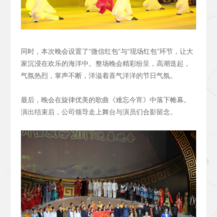
同时，本次晚会设置了“微信红包”与“现场红包”环节，让大
家沉浸在欢乐的海洋中。整场晚会精彩纷呈，高潮迭起，
气氛热烈，掌声不断，洋溢着喜气洋洋的节日气氛。
最后，晚会在旋律优美的歌曲《难忘今宵》中落下帷幕。
演出结束后，公司领导走上舞台与演员们合影留念。