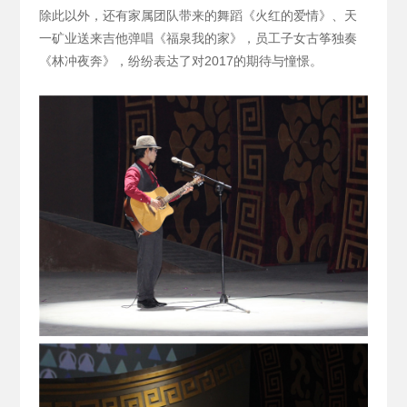
除此以外，还有家属团队带来的舞蹈《火红的爱情》、天
一矿业送来吉他弹唱《福泉我的家》，员工子女古筝独奏
《林冲夜奔》，纷纷表达了对2017的期待与憧憬。