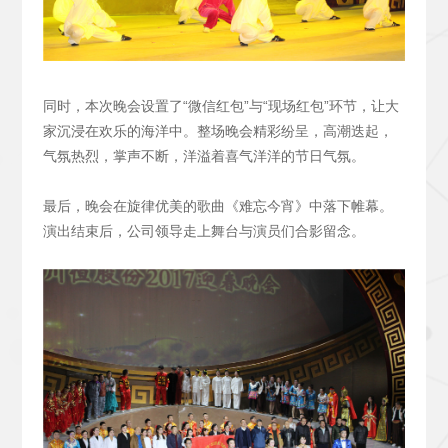
同时，本次晚会设置了“微信红包”与“现场红包”环节，让大
家沉浸在欢乐的海洋中。整场晚会精彩纷呈，高潮迭起，
气氛热烈，掌声不断，洋溢着喜气洋洋的节日气氛。
最后，晚会在旋律优美的歌曲《难忘今宵》中落下帷幕。
演出结束后，公司领导走上舞台与演员们合影留念。