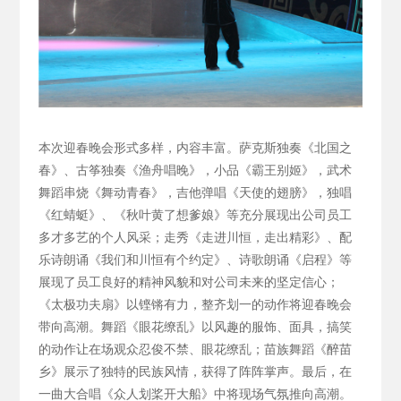
本次迎春晚会形式多样，内容丰富。萨克斯独奏《北国之
春》、古筝独奏《渔舟唱晚》，小品《霸王别姬》，武术
舞蹈串烧《舞动青春》，吉他弹唱《天使的翅膀》，独唱
《红蜻蜓》、《秋叶黄了想爹娘》等充分展现出公司员工
多才多艺的个人风采；走秀《走进川恒，走出精彩》、配
乐诗朗诵《我们和川恒有个约定》、诗歌朗诵《启程》等
展现了员工良好的精神风貌和对公司未来的坚定信心；
《太极功夫扇》以铿锵有力，整齐划一的动作将迎春晚会
带向高潮。舞蹈《眼花缭乱》以风趣的服饰、面具，搞笑
的动作让在场观众忍俊不禁、眼花缭乱；苗族舞蹈《醉苗
乡》展示了独特的民族风情，获得了阵阵掌声。最后，在
一曲大合唱《众人划桨开大船》中将现场气氛推向高潮。