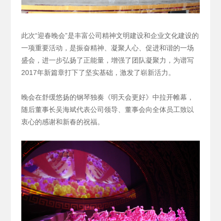
此次“迎春晚会”是丰富公司精神文明建设和企业文化建设的
一项重要活动，是振奋精神、凝聚人心、促进和谐的一场
盛会，进一步弘扬了正能量，增强了团队凝聚力，为谱写
2017年新篇章打下了坚实基础，激发了崭新活力。
晚会在舒缓悠扬的钢琴独奏《明天会更好》中拉开帷幕，
随后董事长吴海斌代表公司领导、董事会向全体员工致以
衷心的感谢和新春的祝福。