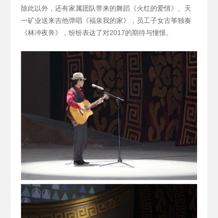
除此以外，还有家属团队带来的舞蹈《火红的爱情》、天
一矿业送来吉他弹唱《福泉我的家》，员工子女古筝独奏
《林冲夜奔》，纷纷表达了对2017的期待与憧憬。